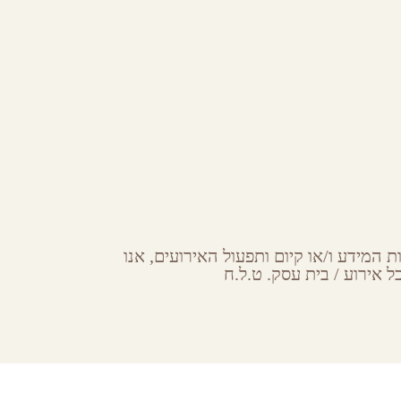
 המידע ו/או קיום ותפעול האירועים, אנו
 אירוע / בית עסק. ט.ל.ח
Subsc