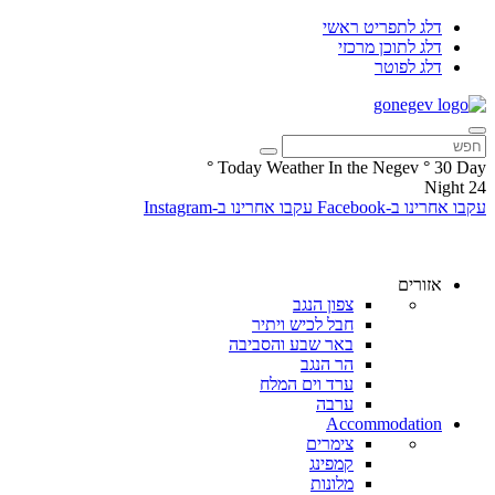
דלג לתפריט ראשי
דלג לתוכן מרכזי
דלג לפוטר
°
Today Weather In the Negev
°
30
Day
Night
24
עקבו אחרינו ב-Facebook
עקבו אחרינו ב-Instagram
אזורים
צפון הנגב
חבל לכיש ויתיר
באר שבע והסביבה
הר הנגב
ערד וים המלח
ערבה
Accommodation
צימרים
קמפינג
מלונות