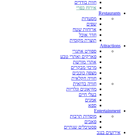
חוות בודדים
אירוח כפרי
Restaurants
מסעדות
שפים
ארוחות שטח
חדר אוכל
תוצרת מקומית
Attractions
ספורט אתגרי
פארקים ואתרי טבע
אתרי מורשת
מרכזי מבקרים
מצפה כוכבים
חוויה חקלאית
חוויה בדואית
מוזיאונים וגלריות
בעלי חיים
אמנים
ספא
Entertainment
מוסדות תרבות
פאבים
פסטיבלים שנתיים
אירועים בנגב