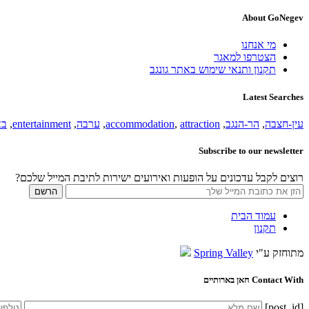
About GoNegev
מי אנחנו
הצטרפו למאגר
תקנון ותנאי שימוש באתר גונגב
Latest Searches
עין-חצבה
,
הר-הנגב
,
attraction
,
accommodation
,
ערבה
,
entertainment
,
בא
Subscribe to our newsletter
רוצים לקבל עדכונים על הופעות ואירועים ישירות לתיבת המייל שלכם?
עמוד הבית
תקנון
מתוחזק ע"י
Spring Valley
Contact With חאן בארותיים
[post_id]