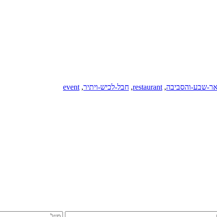
ר-שבע-והסביבה
,
restaurant
,
חבל-לכיש-ויתיר
,
event