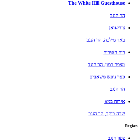
The White Hill Guesthouse
הר הנגב
צ'רי-וואן
באר מילכה,
הר הנגב
רוח האירוח
מצפה רמון,
הר הנגב
כפר נופש משאבים
הר הנגב
אירוח בגיא
שדה בוקר,
הר הנגב
Region
צפון הנגב