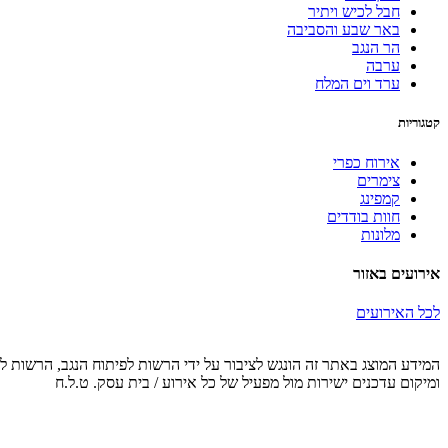
חבל לכיש ויתיר
באר שבע והסביבה
הר הנגב
ערבה
ערד וים המלח
קטגוריות
אירוח כפרי
צימרים
קמפינג
חוות בודדים
מלונות
אירועים באזור
לכל האירועים
המידע המוצג באתר זה הונגש לציבור על ידי הרשות לפיתוח הנגב, הרשות לפ
ומיקום עדכנים ישירות מול מפעיל של כל אירוע / בית עסק. ט.ל.ח