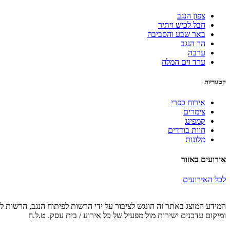
צפון הנגב
חבל לכיש ויתיר
באר שבע והסביבה
הר הנגב
ערבה
ערד וים המלח
קטגוריות
אירוח כפרי
צימרים
קמפינג
חוות בודדים
מלונות
אירועים באזור
לכל האירועים
המידע המוצג באתר זה הונגש לציבור על ידי הרשות לפיתוח הנגב, הרשות לפ
ומיקום עדכנים ישירות מול מפעיל של כל אירוע / בית עסק. ט.ל.ח