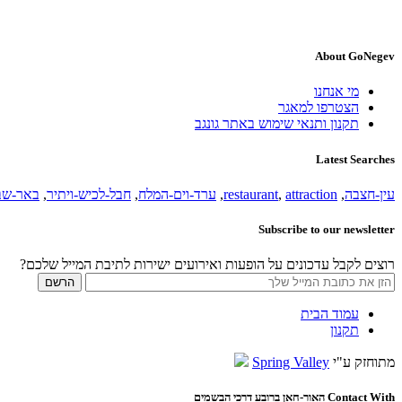
About GoNegev
מי אנחנו
הצטרפו למאגר
תקנון ותנאי שימוש באתר גונגב
Latest Searches
עין-חצבה
,
attraction
,
restaurant
,
ערד-וים-המלח
,
חבל-לכיש-ויתיר
,
באר-שב
Subscribe to our newsletter
רוצים לקבל עדכונים על הופעות ואירועים ישירות לתיבת המייל שלכם?
עמוד הבית
תקנון
מתוחזק ע"י
Spring Valley
Contact With האור-חאן ברובע דרכי הבשמים