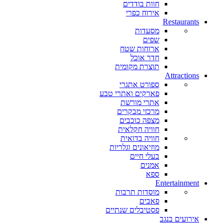
חוות בודדים
אירוח כפרי
Restaurants
מסעדות
שפים
ארוחות שטח
חדר אוכל
תוצרת מקומית
Attractions
ספורט אתגרי
פארקים ואתרי טבע
אתרי מורשת
מרכזי מבקרים
מצפה כוכבים
חוויה חקלאית
חוויה בדואית
מוזיאונים וגלריות
בעלי חיים
אמנים
ספא
Entertainment
מוסדות תרבות
פאבים
פסטיבלים שנתיים
אירועים בנגב