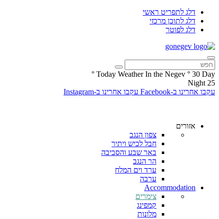
דלג לתפריט ראשי
דלג לתוכן מרכזי
דלג לפוטר
°
Today Weather In the Negev
°
30
Day
Night
25
עקבו אחרינו ב-Facebook
עקבו אחרינו ב-Instagram
אזורים
צפון הנגב
חבל לכיש ויתיר
באר שבע והסביבה
הר הנגב
ערד וים המלח
ערבה
Accommodation
צימרים
קמפינג
מלונות