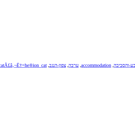
ע-והסביבה
,
accommodation
,
ערבה
,
צפון-הנגב
,
ion_catÃ£â‚¬Ë†=he®ion_cat