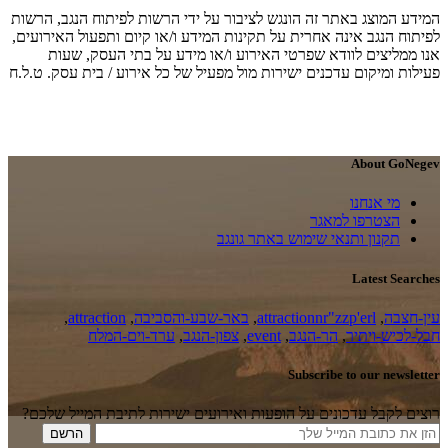
המידע המוצג באתר זה הונגש לציבור על ידי הרשות לפיתוח הנגב, הרשות
לפיתוח הנגב אינה אחרית על תקינות המידע ו/או קיום ותפעול האירועים,
אנו ממליצים לוודא שפרטי האירוע ו/או מידע על בתי העסק, שעות
פעילות ומיקום עדכנים ישירות מול מפעיל של כל אירוע / בית עסק. ט.ל.ח
About GoNegev
מי אנחנו
הצטרפו למאגר
תקנון ותנאי שימוש באתר גונגב
Latest Searches
עין-חצבה
,
attractionnr"zzp'erl
,
באר-שבע-והסביבה
,
attraction
,
חבל-לכיש-ויתיר
,
הר-הנגב
,
event
,
צפון-הנגב
,
ערד-וים-המלח
Subscribe to our newsletter
רוצים לקבל עדכונים על הופעות ואירועים ישירות לתיבת המייל שלכם?