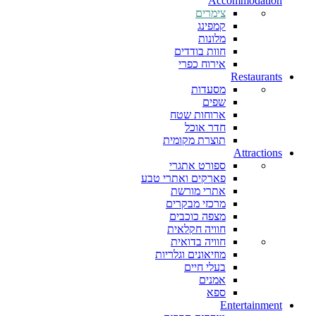
Accommodation
צימרים
קמפינג
מלונות
חוות בודדים
אירוח כפרי
Restaurants
מסעדות
שפים
ארוחות שטח
חדר אוכל
תוצרת מקומית
Attractions
ספורט אתגרי
פארקים ואתרי טבע
אתרי מורשת
מרכזי מבקרים
מצפה כוכבים
חוויה חקלאית
חוויה בדואית
מוזיאונים וגלריות
בעלי חיים
אמנים
ספא
Entertainment