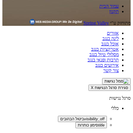
עמוד הבית
תקנון
מתוחזק ע"י
Spring Valley
אזורים
לינה בנגב
אוכל בנגב
אטרקציות בנגב
מסלולי טיול בנגב
תרבות ופנאי בנגב
אירועים בנגב
צור קשר
סגירת סרגל הנגישות
X
סרגל נגישות
כללי
visibility_off
ביטול הבהובים
title
סימון כותרות