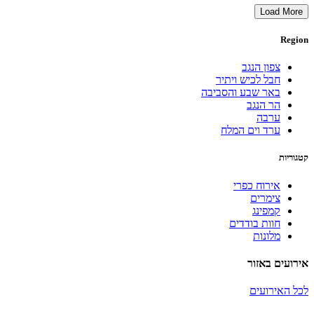
Load More
Region
צפון הנגב
חבל לכיש ויתיר
באר שבע והסביבה
הר הנגב
ערבה
ערד וים המלח
קטגוריות
אירוח כפרי
צימרים
קמפינג
חוות בודדים
מלונות
אירועים באזור
לכל האירועים