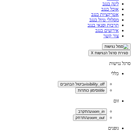
לינה בנגב
אוכל בנגב
אטרקציות בנגב
מסלולי טיול בנגב
תרבות ופנאי בנגב
אירועים בנגב
צור קשר
סגירת סרגל הנגישות
X
סרגל נגישות
כללי
visibility_off
ביטול הבהובים
title
סימון כותרות
זום
zoom_in
התקרב
zoom_out
התרחק
גופנים