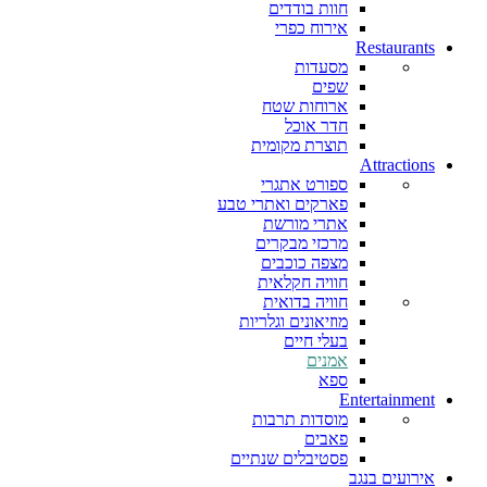
חוות בודדים
אירוח כפרי
Restaurants
מסעדות
שפים
ארוחות שטח
חדר אוכל
תוצרת מקומית
Attractions
ספורט אתגרי
פארקים ואתרי טבע
אתרי מורשת
מרכזי מבקרים
מצפה כוכבים
חוויה חקלאית
חוויה בדואית
מוזיאונים וגלריות
בעלי חיים
אמנים
ספא
Entertainment
מוסדות תרבות
פאבים
פסטיבלים שנתיים
אירועים בנגב