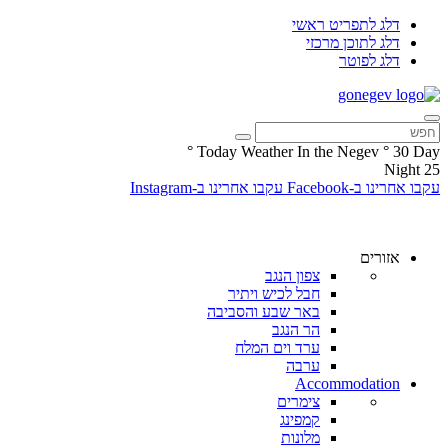
דלג לתפריט ראשי
דלג לתוכן מרכזי
דלג לפוטר
°
Today Weather In the Negev
°
30
Day
Night
25
עקבו אחרינו ב-Facebook
עקבו אחרינו ב-Instagram
אזורים
צפון הנגב
חבל לכיש ויתיר
באר שבע והסביבה
הר הנגב
ערד וים המלח
ערבה
Accommodation
צימרים
קמפינג
מלונות