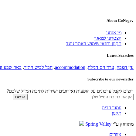
About GoNegev
מי אנחנו
הצטרפו למאגר
תקנון ותנאי שימוש באתר גונגב
Latest Searches
עין-חצבה
,
ערד-וים-המלח
,
accommodation
,
חבל-לכיש-ויתיר
,
באר-שבע-וה
Subscribe to our newsletter
רוצים לקבל עדכונים על הופעות ואירועים ישירות לתיבת המייל שלכם?
עמוד הבית
תקנון
מתוחזק ע"י
Spring Valley
אזורים