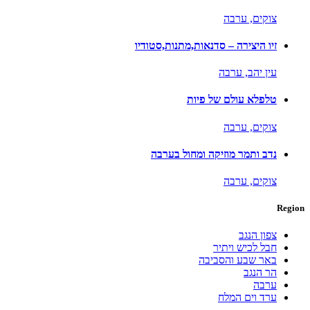
צוקים,
ערבה
זיו היצירה – סדנאות,מתנות,סטודיו
עין יהב,
ערבה
טלפלא עולם של פיות
צוקים,
ערבה
נדב ותמר מוזיקה ומחול בערבה
צוקים,
ערבה
Region
צפון הנגב
חבל לכיש ויתיר
באר שבע והסביבה
הר הנגב
ערבה
ערד וים המלח