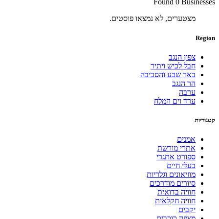
Found 0 Businesses
מצטערים, לא נמצאו פוסטים.
Region
צפון הנגב
חבל לכיש ויתיר
באר שבע והסביבה
הר הנגב
ערבה
ערד וים המלח
קטגוריות
אמנים
אתרי מורשת
ספורט אתגרי
בעלי חיים
מוזיאונים וגלריות
סיורים מודרכים
חוויה בדואית
חוויה חקלאית
יקבים
מצפה כוכבים