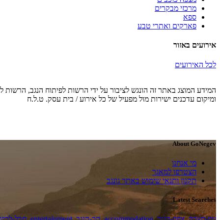
מרכזי מבקרים
ספא
פארקים ואתרי טבע
אירועים באזור
לכל האירועים
המידע המוצג באתר זה הונגש לציבור על ידי הרשות לפיתוח הנגב, הרשות לפ
ומיקום עדכנים ישירות מול מפעיל של כל אירוע / בית עסק. ט.ל.ח
About GoNegev
מי אנחנו
הצטרפו למאגר
תקנון ותנאי שימוש באתר גונגב
Latest Searches
עין-חצבה
,
צפון-הנגב
,
accommodation
,
הר-הנגב
,
entertainment
,
חבל-לכיש-