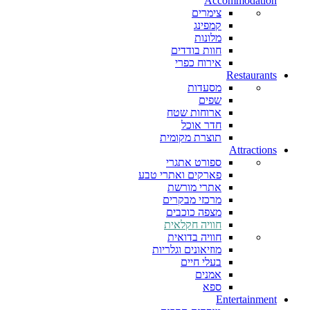
Accommodation
צימרים
קמפינג
מלונות
חוות בודדים
אירוח כפרי
Restaurants
מסעדות
שפים
ארוחות שטח
חדר אוכל
תוצרת מקומית
Attractions
ספורט אתגרי
פארקים ואתרי טבע
אתרי מורשת
מרכזי מבקרים
מצפה כוכבים
חוויה חקלאית
חוויה בדואית
מוזיאונים וגלריות
בעלי חיים
אמנים
ספא
Entertainment