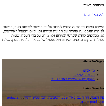
אירועים באזור
לכל האירועים
המידע המוצג באתר זה הונגש לציבור על ידי הרשות לפיתוח הנגב, הרשות
לפיתוח הנגב אינה אחרית על תקינות המידע ו/או קיום ותפעול האירועים,
אנו ממליצים לוודא שפרטי האירוע ו/או מידע על בתי העסק, שעות
פעילות ומיקום עדכנים ישירות מול מפעיל של כל אירוע / בית עסק. ט.ל.ח
About GoNegev
מי אנחנו
הצטרפו למאגר
תקנון ותנאי שימוש באתר גונגב
Latest Searches
עין-חצבה
,
הר-הנגב
,
באר-שבע-והסביבה
,
חבל-לכיש-ויתיר
,
,
restaurant
accommodation