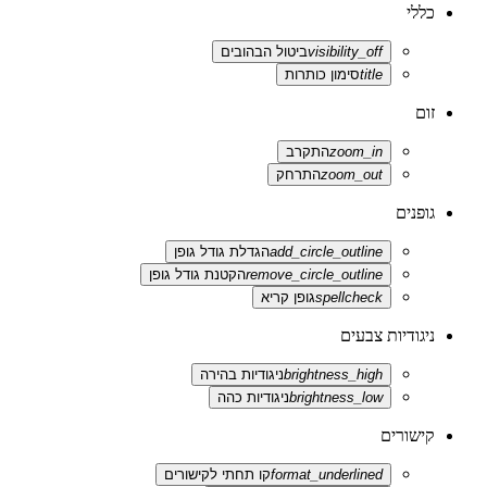
כללי
visibility_off
ביטול הבהובים
title
סימון כותרות
זום
zoom_in
התקרב
zoom_out
התרחק
גופנים
add_circle_outline
הגדלת גודל גופן
remove_circle_outline
הקטנת גודל גופן
spellcheck
גופן קריא
ניגודיות צבעים
brightness_high
ניגודיות בהירה
brightness_low
ניגודיות כהה
קישורים
format_underlined
קו תחתי לקישורים