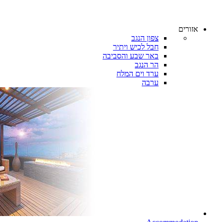
אזורים
צפון הנגב
חבל לכיש ויתיר
באר שבע והסביבה
הר הנגב
ערד וים המלח
ערבה