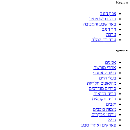
Region
צפון הנגב
חבל לכיש ויתיר
באר שבע והסביבה
הר הנגב
ערבה
ערד וים המלח
קטגוריות
אמנים
אתרי מורשת
ספורט אתגרי
בעלי חיים
מוזיאונים וגלריות
סיורים מודרכים
חוויה בדואית
חוויה חקלאית
יקבים
מצפה כוכבים
מרכזי מבקרים
ספא
פארקים ואתרי טבע