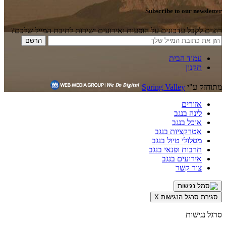
Subscribe to our newsletter
רוצים לקבל עדכונים על הופעות ואירועים ישירות לתיבת המייל שלכם?
עמוד הבית
תקנון
מתוחזק ע"י
Spring Valley
אזורים
לינה בנגב
אוכל בנגב
אטרקציות בנגב
מסלולי טיול בנגב
תרבות ופנאי בנגב
אירועים בנגב
צור קשר
סגירת סרגל הנגישות
X
סרגל נגישות