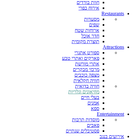
חוות בודדים
אירוח כפרי
Restaurants
מסעדות
שפים
ארוחות שטח
חדר אוכל
תוצרת מקומית
Attractions
ספורט אתגרי
פארקים ואתרי טבע
אתרי מורשת
מרכזי מבקרים
מצפה כוכבים
חוויה חקלאית
חוויה בדואית
מוזיאונים וגלריות
בעלי חיים
אמנים
ספא
Entertainment
מוסדות תרבות
פאבים
פסטיבלים שנתיים
אירועים בנגב