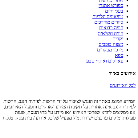
ספורט אתגרי
בעלי חיים
מוזיאונים וגלריות
סיורים מודרכים
חוויה בדואית
חוויה חקלאית
יקבים
מצפה כוכבים
מרכזי מבקרים
ספא
פארקים ואתרי טבע
אירועים באזור
לכל האירועים
המידע המוצג באתר זה הונגש לציבור על ידי הרשות לפיתוח הנגב, הרשות
לפיתוח הנגב אינה אחרית על תקינות המידע ו/או קיום ותפעול האירועים,
אנו ממליצים לוודא שפרטי האירוע ו/או מידע על בתי העסק, שעות
פעילות ומיקום עדכנים ישירות מול מפעיל של כל אירוע / בית עסק. ט.ל.ח