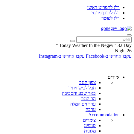
דלג לתפריט ראשי
דלג לתוכן מרכזי
דלג לפוטר
°
Today Weather In the Negev
°
32
Day
Night
26
עקבו אחרינו ב-Facebook
עקבו אחרינו ב-Instagram
אזורים
צפון הנגב
חבל לכיש ויתיר
באר שבע והסביבה
הר הנגב
ערד וים המלח
ערבה
Accommodation
צימרים
קמפינג
מלונות