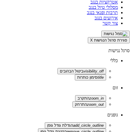
אטרקציות בנגב
מסלולי טיול בנגב
תרבות ופנאי בנגב
אירועים בנגב
צור קשר
סגירת סרגל הנגישות
X
סרגל נגישות
כללי
visibility_off
ביטול הבהובים
title
סימון כותרות
זום
zoom_in
התקרב
zoom_out
התרחק
גופנים
add_circle_outline
הגדלת גודל גופן
remove_circle_outline
הקטנת גודל גופן