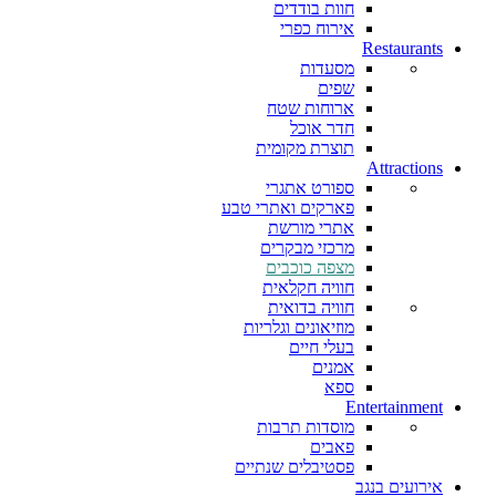
חוות בודדים
אירוח כפרי
Restaurants
מסעדות
שפים
ארוחות שטח
חדר אוכל
תוצרת מקומית
Attractions
ספורט אתגרי
פארקים ואתרי טבע
אתרי מורשת
מרכזי מבקרים
מצפה כוכבים
חוויה חקלאית
חוויה בדואית
מוזיאונים וגלריות
בעלי חיים
אמנים
ספא
Entertainment
מוסדות תרבות
פאבים
פסטיבלים שנתיים
אירועים בנגב