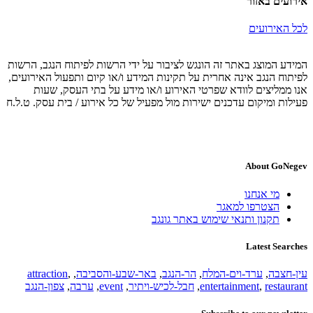
אירועים באזור
לכל האירועים
המידע המוצג באתר זה הונגש לציבור על ידי הרשות לפיתוח הנגב, הרשות
לפיתוח הנגב אינה אחרית על תקינות המידע ו/או קיום ותפעול האירועים,
אנו ממליצים לוודא שפרטי האירוע ו/או מידע על בתי העסק, שעות
פעילות ומיקום עדכנים ישירות מול מפעיל של כל אירוע / בית עסק. ט.ל.ח
About GoNegev
מי אנחנו
הצטרפו למאגר
תקנון ותנאי שימוש באתר גונגב
Latest Searches
עין-חצבה
,
ערד-וים-המלח
,
הר-הנגב
,
באר-שבע-והסביבה
,
,
attraction
restaurant
,
entertainment
,
חבל-לכיש-ויתיר
,
event
,
ערבה
,
צפון-הנגב