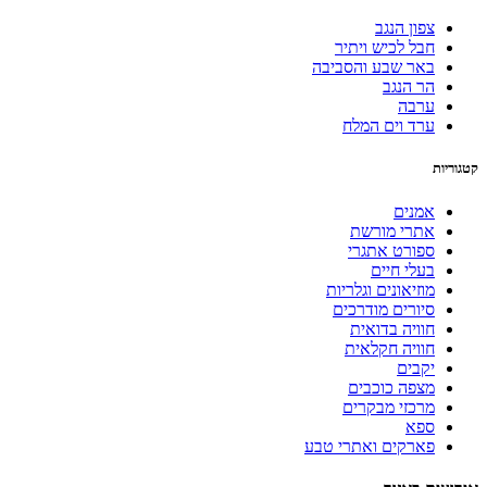
צפון הנגב
חבל לכיש ויתיר
באר שבע והסביבה
הר הנגב
ערבה
ערד וים המלח
קטגוריות
אמנים
אתרי מורשת
ספורט אתגרי
בעלי חיים
מוזיאונים וגלריות
סיורים מודרכים
חוויה בדואית
חוויה חקלאית
יקבים
מצפה כוכבים
מרכזי מבקרים
ספא
פארקים ואתרי טבע