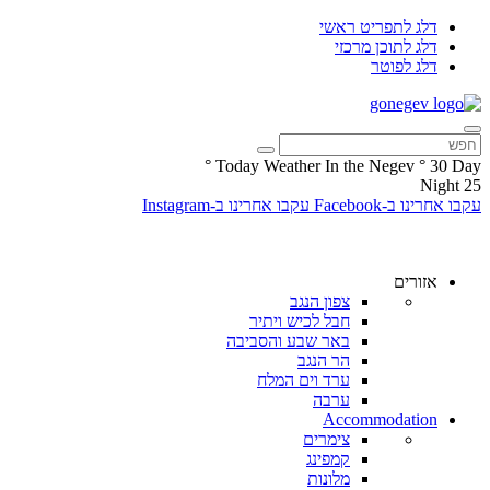
דלג לתפריט ראשי
דלג לתוכן מרכזי
דלג לפוטר
°
Today Weather In the Negev
°
30
Day
Night
25
עקבו אחרינו ב-Facebook
עקבו אחרינו ב-Instagram
אזורים
צפון הנגב
חבל לכיש ויתיר
באר שבע והסביבה
הר הנגב
ערד וים המלח
ערבה
Accommodation
צימרים
קמפינג
מלונות