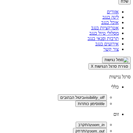
אזורים
לינה בנגב
אוכל בנגב
אטרקציות בנגב
מסלולי טיול בנגב
תרבות ופנאי בנגב
אירועים בנגב
צור קשר
סגירת סרגל הנגישות
X
סרגל נגישות
כללי
visibility_off
ביטול הבהובים
title
סימון כותרות
זום
zoom_in
התקרב
zoom_out
התרחק