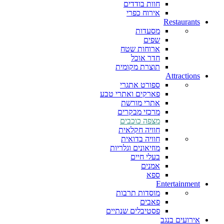
חוות בודדים
אירוח כפרי
Restaurants
מסעדות
שפים
ארוחות שטח
חדר אוכל
תוצרת מקומית
Attractions
ספורט אתגרי
פארקים ואתרי טבע
אתרי מורשת
מרכזי מבקרים
מצפה כוכבים
חוויה חקלאית
חוויה בדואית
מוזיאונים וגלריות
בעלי חיים
אמנים
ספא
Entertainment
מוסדות תרבות
פאבים
פסטיבלים שנתיים
אירועים בנגב