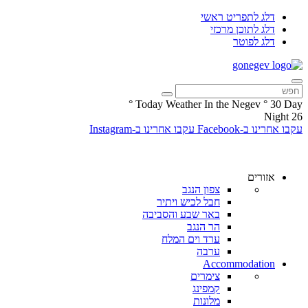
דלג לתפריט ראשי
דלג לתוכן מרכזי
דלג לפוטר
°
Today Weather In the Negev
°
30
Day
Night
26
עקבו אחרינו ב-Facebook
עקבו אחרינו ב-Instagram
אזורים
צפון הנגב
חבל לכיש ויתיר
באר שבע והסביבה
הר הנגב
ערד וים המלח
ערבה
Accommodation
צימרים
קמפינג
מלונות