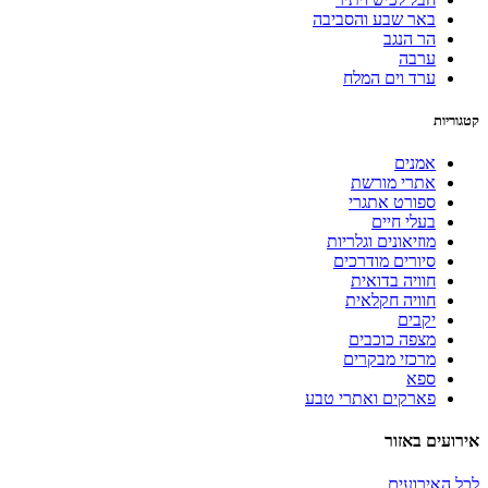
באר שבע והסביבה
הר הנגב
ערבה
ערד וים המלח
קטגוריות
אמנים
אתרי מורשת
ספורט אתגרי
בעלי חיים
מוזיאונים וגלריות
סיורים מודרכים
חוויה בדואית
חוויה חקלאית
יקבים
מצפה כוכבים
מרכזי מבקרים
ספא
פארקים ואתרי טבע
אירועים באזור
לכל האירועים