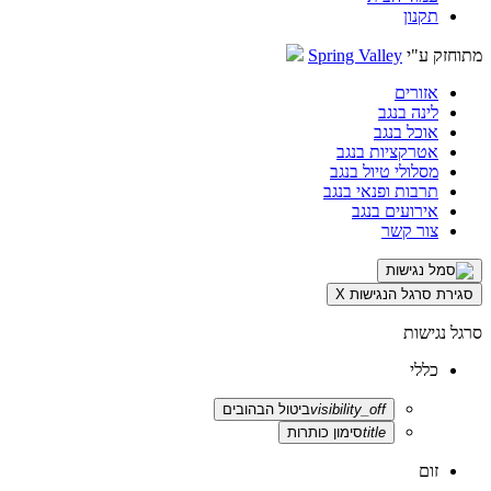
תקנון
מתוחזק ע"י
Spring Valley
אזורים
לינה בנגב
אוכל בנגב
אטרקציות בנגב
מסלולי טיול בנגב
תרבות ופנאי בנגב
אירועים בנגב
צור קשר
סגירת סרגל הנגישות
X
סרגל נגישות
כללי
visibility_off
ביטול הבהובים
title
סימון כותרות
זום