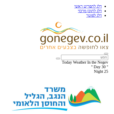
דלג לתפריט ראשי
דלג לתוכן מרכזי
דלג לפוטר
Today Weather In the Negev
°
Day
30
°
Night
25
עקבו
עקבו
אחרינו
אחרינו
ב-
ב-
Facebook
Instagram