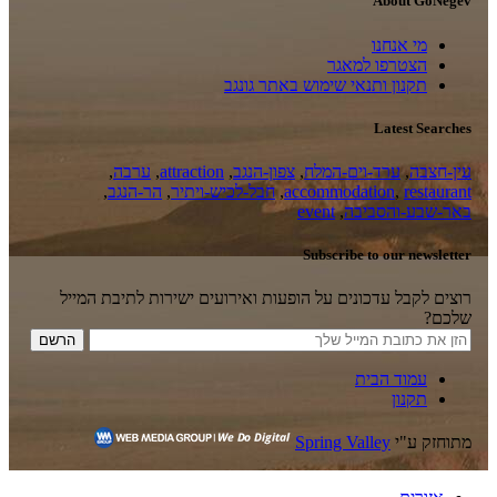
About GoNegev
מי אנחנו
הצטרפו למאגר
תקנון ותנאי שימוש באתר גונגב
Latest Searches
עין-חצבה
,
ערד-וים-המלח
,
צפון-הנגב
,
attraction
,
ערבה
,
restaurant
,
accommodation
,
חבל-לכיש-ויתיר
,
הר-הנגב
,
באר-שבע-והסביבה
,
event
Subscribe to our newsletter
רוצים לקבל עדכונים על הופעות ואירועים ישירות לתיבת המייל
שלכם?
עמוד הבית
תקנון
מתוחזק ע"י
Spring Valley