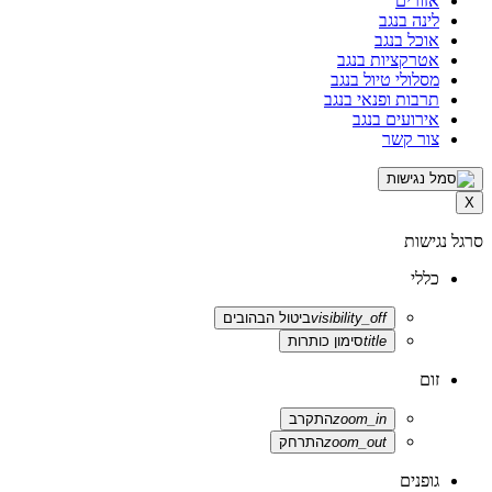
אזורים
לינה בנגב
אוכל בנגב
אטרקציות בנגב
מסלולי טיול בנגב
תרבות ופנאי בנגב
אירועים בנגב
צור קשר
סגירת
X
סרגל
הנגישות
סרגל נגישות
כללי
visibility_off
ביטול הבהובים
title
סימון כותרות
זום
zoom_in
התקרב
zoom_out
התרחק
גופנים