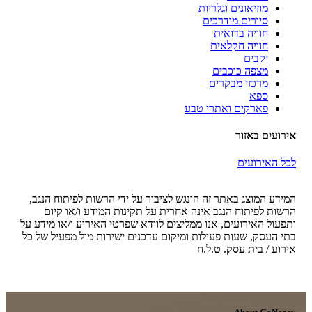
מוזיאונים וגלריות
סיורים מודרכים
חוויה בדואית
חוויה חקלאית
יקבים
מצפה כוכבים
מרכזי מבקרים
ספא
פארקים ואתרי טבע
אירועים באזור
לכל האירועים
המידע המוצג באתר זה הונגש לציבור על ידי הרשות לפיתוח הנגב,
הרשות לפיתוח הנגב אינה אחרית על תקינות המידע ו/או קיום
ותפעול האירועים, אנו ממליצים לוודא שפרטי האירוע ו/או מידע על
בתי העסק, שעות פעילות ומיקום עדכנים ישירות מול מפעיל של כל
אירוע / בית עסק. ט.ל.ח