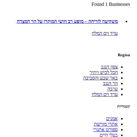
Found 1 Businesses
משקיעה לזריחה – מופע רב חושי המוקרן על הר המצדה
ערד וים המלח
Region
צפון הנגב
חבל לכיש ויתיר
באר שבע והסביבה
הר הנגב
ערבה
ערד וים המלח
קטגוריות
אמנים
אתרי מורשת
ספורט אתגרי
בעלי חיים