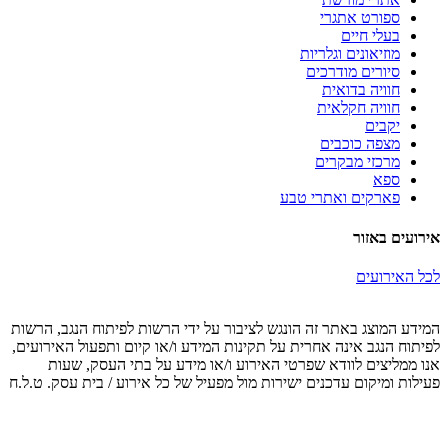
ספורט אתגרי
בעלי חיים
מוזיאונים וגלריות
סיורים מודרכים
חוויה בדואית
חוויה חקלאית
יקבים
מצפה כוכבים
מרכזי מבקרים
ספא
פארקים ואתרי טבע
אירועים באזור
לכל האירועים
המידע המוצג באתר זה הונגש לציבור על ידי הרשות לפיתוח הנגב, הרשות
לפיתוח הנגב אינה אחרית על תקינות המידע ו/או קיום ותפעול האירועים,
אנו ממליצים לוודא שפרטי האירוע ו/או מידע על בתי העסק, שעות
פעילות ומיקום עדכנים ישירות מול מפעיל של כל אירוע / בית עסק. ט.ל.ח