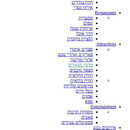
חוות בודדים
אירוח כפרי
Restaurants
מסעדות
שפים
ארוחות שטח
חדר אוכל
תוצרת מקומית
Attractions
ספורט אתגרי
פארקים ואתרי טבע
אתרי מורשת
מרכזי מבקרים
מצפה כוכבים
חוויה חקלאית
חוויה בדואית
מוזיאונים וגלריות
בעלי חיים
אמנים
ספא
Entertainment
מוסדות תרבות
פאבים
פסטיבלים שנתיים
אירועים בנגב