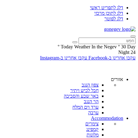
דלג לתפריט ראשי
דלג לתוכן מרכזי
דלג לפוטר
°
Today Weather In the Negev
°
30
Day
Night
24
עקבו אחרינו ב-Facebook
עקבו אחרינו ב-Instagram
אזורים
צפון הנגב
חבל לכיש ויתיר
באר שבע והסביבה
הר הנגב
ערד וים המלח
ערבה
Accommodation
צימרים
קמפינג
מלונות