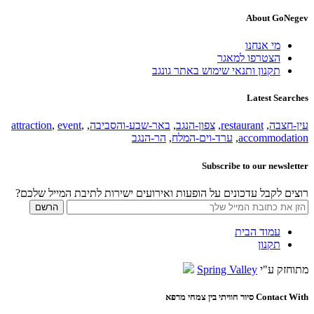
About GoNegev
מי אנחנו
הצטרפו למאגר
תקנון ותנאי שימוש באתר גונגב
Latest Searches
עין-חצבה
,
restaurant
,
צפון-הנגב
,
באר-שבע-והסביבה
,
,
event
,
attraction
accommodation
,
ערד-וים-המלח
,
הר-הנגב
Subscribe to our newsletter
רוצים לקבל עדכונים על הופעות ואירועים ישירות לתיבת המייל שלכם?
עמוד הבית
תקנון
מתוחזק ע"י
Spring Valley
Contact With סיור חוויתי בין צמחי מרפא