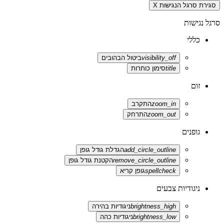
סגירת סרגל הנגישות
X
סרגל נגישות
כללי
visibility_off
ביטול הבהובים
title
סימון כותרות
זום
zoom_in
התקרב
zoom_out
התרחק
גופנים
add_circle_outline
הגדלת גודל גופן
remove_circle_outline
הקטנת גודל גופן
spellcheck
גופן קריא
ניגודיות צבעים
brightness_high
ניגודיות בהירה
brightness_low
ניגודיות כהה