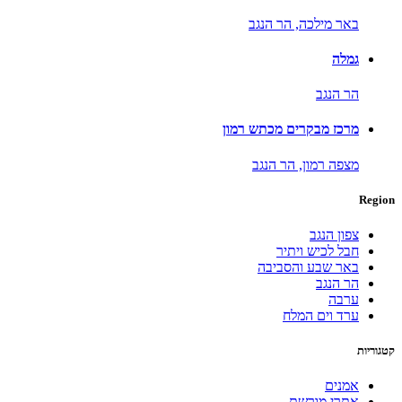
באר מילכה,
הר הנגב
גמלה
הר הנגב
מרכז מבקרים מכתש רמון
מצפה רמון,
הר הנגב
Region
צפון הנגב
חבל לכיש ויתיר
באר שבע והסביבה
הר הנגב
ערבה
ערד וים המלח
קטגוריות
אמנים
אתרי מורשת