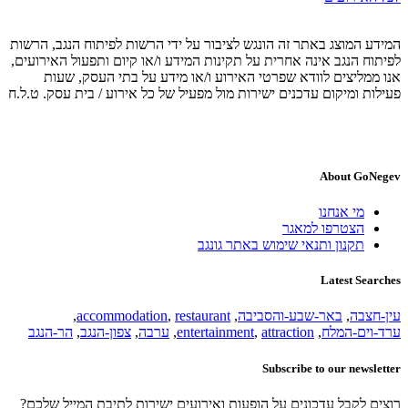
המידע המוצג באתר זה הונגש לציבור על ידי הרשות לפיתוח הנגב, הרשות
לפיתוח הנגב אינה אחרית על תקינות המידע ו/או קיום ותפעול האירועים,
אנו ממליצים לוודא שפרטי האירוע ו/או מידע על בתי העסק, שעות
פעילות ומיקום עדכנים ישירות מול מפעיל של כל אירוע / בית עסק. ט.ל.ח
About GoNegev
מי אנחנו
הצטרפו למאגר
תקנון ותנאי שימוש באתר גונגב
Latest Searches
עין-חצבה
,
באר-שבע-והסביבה
,
restaurant
,
accommodation
,
ערד-וים-המלח
,
attraction
,
entertainment
,
ערבה
,
צפון-הנגב
,
הר-הנגב
Subscribe to our newsletter
רוצים לקבל עדכונים על הופעות ואירועים ישירות לתיבת המייל שלכם?