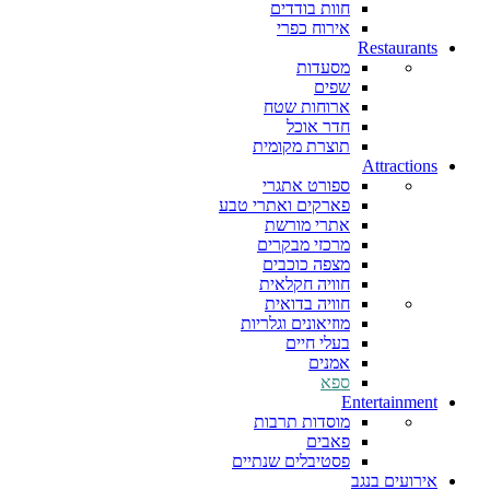
חוות בודדים
אירוח כפרי
Restaurants
מסעדות
שפים
ארוחות שטח
חדר אוכל
תוצרת מקומית
Attractions
ספורט אתגרי
פארקים ואתרי טבע
אתרי מורשת
מרכזי מבקרים
מצפה כוכבים
חוויה חקלאית
חוויה בדואית
מוזיאונים וגלריות
בעלי חיים
אמנים
ספא
Entertainment
מוסדות תרבות
פאבים
פסטיבלים שנתיים
אירועים בנגב