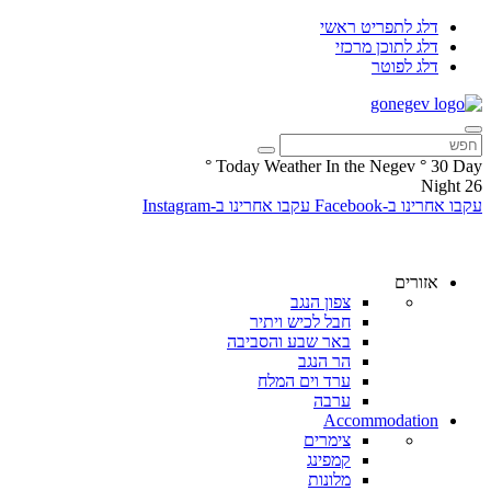
דלג לתפריט ראשי
דלג לתוכן מרכזי
דלג לפוטר
°
Today Weather In the Negev
°
30
Day
Night
26
עקבו אחרינו ב-Facebook
עקבו אחרינו ב-Instagram
אזורים
צפון הנגב
חבל לכיש ויתיר
באר שבע והסביבה
הר הנגב
ערד וים המלח
ערבה
Accommodation
צימרים
קמפינג
מלונות