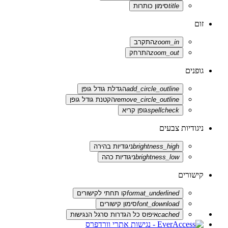
title
סימון כותרות
זום
zoom_in
התקרב
zoom_out
התרחק
גופנים
add_circle_outline
הגדלת גודל גופן
remove_circle_outline
הקטנת גודל גופן
spellcheck
גופן קריא
ניגודיות צבעים
brightness_high
ניגודיות בהירה
brightness_low
ניגודיות כהה
קישורים
format_underlined
קו תחתי לקישורים
font_download
סימון קישורים
cached
איפוס כל הגדרות סרגל הנגישות