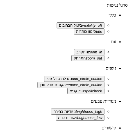
סרגל נגישות
כללי
visibility_off
ביטול הבהובים
title
סימון כותרות
זום
zoom_in
התקרב
zoom_out
התרחק
גופנים
add_circle_outline
הגדלת גודל גופן
remove_circle_outline
הקטנת גודל גופן
spellcheck
גופן קריא
ניגודיות צבעים
brightness_high
ניגודיות בהירה
brightness_low
ניגודיות כהה
קישורים