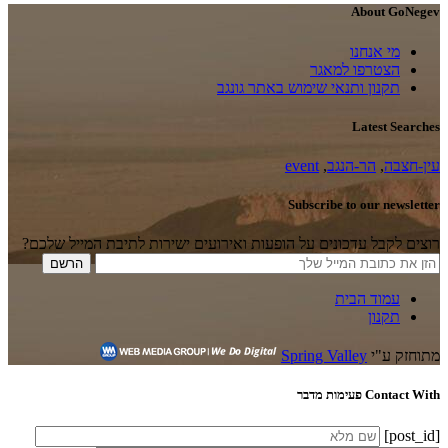
About GoNegev
מי אנחנו
הצטרפו למאגר
תקנון ותנאי שימוש באתר גונגב
Latest Searches
עין-חצבה
,
הר-הנגב
,
event
Subscribe to our newsletter
רוצים לקבל עדכונים על הופעות ואירועים ישירות לתיבת המייל שלכם?
עמוד הבית
תקנון
מתוחזק ע"י
Spring Valley
Contact With פעימות מדבר
[post_id]