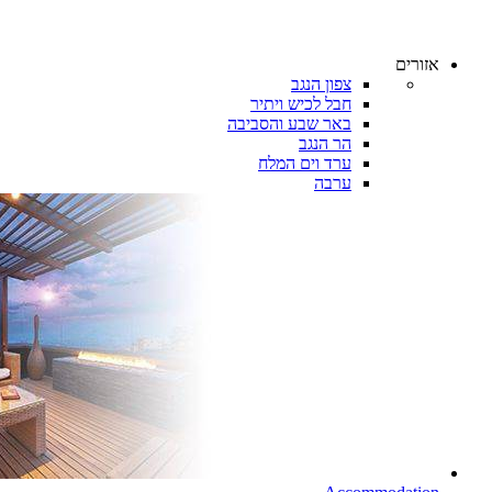
אזורים
צפון הנגב
חבל לכיש ויתיר
באר שבע והסביבה
הר הנגב
ערד וים המלח
ערבה