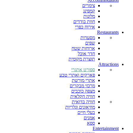
Accommodation
צימרים
קמפינג
מלונות
חוות בודדים
אירוח כפרי
Restaurants
מסעדות
שפים
ארוחות שטח
חדר אוכל
תוצרת מקומית
Attractions
ספורט אתגרי
פארקים ואתרי טבע
אתרי מורשת
מרכזי מבקרים
מצפה כוכבים
חוויה חקלאית
חוויה בדואית
מוזיאונים וגלריות
בעלי חיים
אמנים
ספא
Entertainment