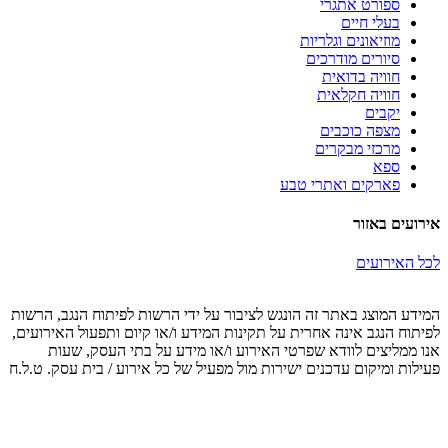
ספורט אתגרי
בעלי חיים
מוזיאונים וגלריות
סיורים מודרכים
חוויה בדואית
חוויה חקלאית
יקבים
מצפה כוכבים
מרכזי מבקרים
ספא
פארקים ואתרי טבע
אירועים באזור
לכל האירועים
המידע המוצג באתר זה הונגש לציבור על ידי הרשות לפיתוח הנגב, הרשות
לפיתוח הנגב אינה אחרית על תקינות המידע ו/או קיום ותפעול האירועים,
אנו ממליצים לוודא שפרטי האירוע ו/או מידע על בתי העסק, שעות
פעילות ומיקום עדכנים ישירות מול מפעיל של כל אירוע / בית עסק. ט.ל.ח