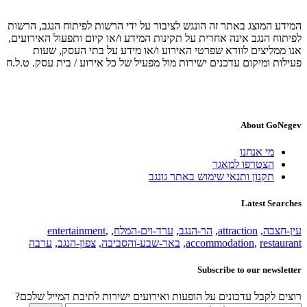
המידע המוצג באתר זה הונגש לציבור על ידי הרשות לפיתוח הנגב, הרשות
לפיתוח הנגב אינה אחרית על תקינות המידע ו/או קיום ותפעול האירועים,
אנו ממליצים לוודא שפרטי האירוע ו/או מידע על בתי העסק, שעות
פעילות ומיקום עדכנים ישירות מול מפעיל של כל אירוע / בית עסק. ט.ל.ח
About GoNegev
מי אנחנו
הצטרפו למאגר
תקנון ותנאי שימוש באתר גונגב
Latest Searches
עין-חצבה
,
attraction
,
הר-הנגב
,
ערד-וים-המלח
,
,
entertainment
restaurant
,
accommodation
,
באר-שבע-והסביבה
,
צפון-הנגב
,
ערבה
Subscribe to our newsletter
רוצים לקבל עדכונים על הופעות ואירועים ישירות לתיבת המייל שלכם?