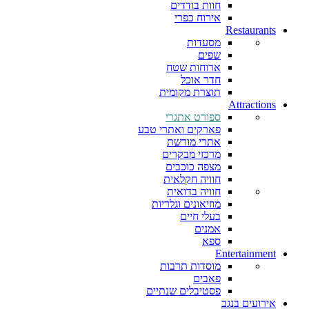
חוות בודדים
אירוח כפרי
Restaurants
מסעדות
שפים
ארוחות שטח
חדר אוכל
תוצרת מקומית
Attractions
ספורט אתגרי
פארקים ואתרי טבע
אתרי מורשת
מרכזי מבקרים
מצפה כוכבים
חוויה חקלאית
חוויה בדואית
מוזיאונים וגלריות
בעלי חיים
אמנים
ספא
Entertainment
מוסדות תרבות
פאבים
פסטיבלים שנתיים
אירועים בנגב