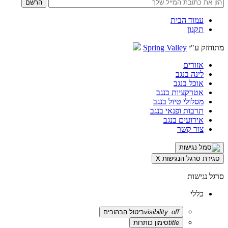
עמוד הבית
תקנון
מתוחזק ע"י
Spring Valley
אזורים
לינה בנגב
אוכל בנגב
אטרקציות בנגב
מסלולי טיול בנגב
תרבות ופנאי בנגב
אירועים בנגב
צור קשר
סגירת סרגל הנגישות
X
סרגל נגישות
כללי
visibility_off
ביטול הבהובים
title
סימון כותרות