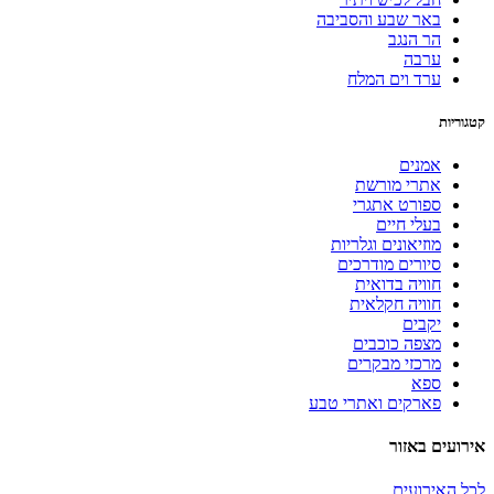
באר שבע והסביבה
הר הנגב
ערבה
ערד וים המלח
קטגוריות
אמנים
אתרי מורשת
ספורט אתגרי
בעלי חיים
מוזיאונים וגלריות
סיורים מודרכים
חוויה בדואית
חוויה חקלאית
יקבים
מצפה כוכבים
מרכזי מבקרים
ספא
פארקים ואתרי טבע
אירועים באזור
לכל האירועים