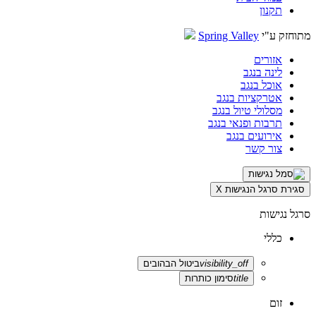
תקנון
מתוחזק ע"י
Spring Valley
אזורים
לינה בנגב
אוכל בנגב
אטרקציות בנגב
מסלולי טיול בנגב
תרבות ופנאי בנגב
אירועים בנגב
צור קשר
סגירת סרגל הנגישות
X
סרגל נגישות
כללי
visibility_off
ביטול הבהובים
title
סימון כותרות
זום