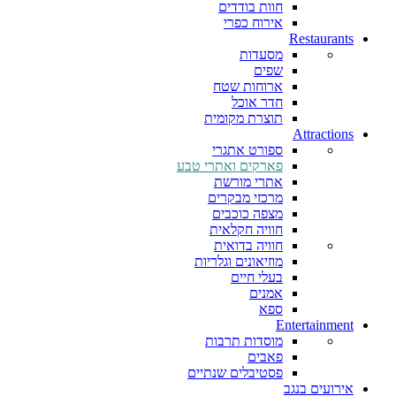
חוות בודדים
אירוח כפרי
Restaurants
מסעדות
שפים
ארוחות שטח
חדר אוכל
תוצרת מקומית
Attractions
ספורט אתגרי
פארקים ואתרי טבע
אתרי מורשת
מרכזי מבקרים
מצפה כוכבים
חוויה חקלאית
חוויה בדואית
מוזיאונים וגלריות
בעלי חיים
אמנים
ספא
Entertainment
מוסדות תרבות
פאבים
פסטיבלים שנתיים
אירועים בנגב