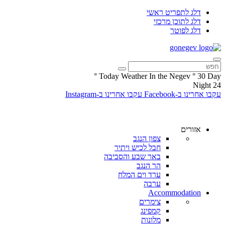
דלג לתפריט ראשי
דלג לתוכן מרכזי
דלג לפוטר
°
Today Weather In the Negev
°
30
Day
Night
24
עקבו אחרינו ב-Facebook
עקבו אחרינו ב-Instagram
אזורים
צפון הנגב
חבל לכיש ויתיר
באר שבע והסביבה
הר הנגב
ערד וים המלח
ערבה
Accommodation
צימרים
קמפינג
מלונות