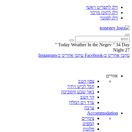
דלג לתפריט ראשי
דלג לתוכן מרכזי
דלג לפוטר
°
Today Weather In the Negev
°
34
Day
Night
27
עקבו אחרינו ב-Facebook
עקבו אחרינו ב-Instagram
אזורים
צפון הנגב
חבל לכיש ויתיר
באר שבע והסביבה
הר הנגב
ערד וים המלח
ערבה
Accommodation
צימרים
קמפינג
מלונות