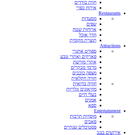
חוות בודדים
אירוח כפרי
Restaurants
מסעדות
שפים
ארוחות שטח
חדר אוכל
תוצרת מקומית
Attractions
ספורט אתגרי
פארקים ואתרי טבע
אתרי מורשת
מרכזי מבקרים
מצפה כוכבים
חוויה חקלאית
חוויה בדואית
מוזיאונים וגלריות
בעלי חיים
אמנים
ספא
Entertainment
מוסדות תרבות
פאבים
פסטיבלים שנתיים
אירועים בנגב