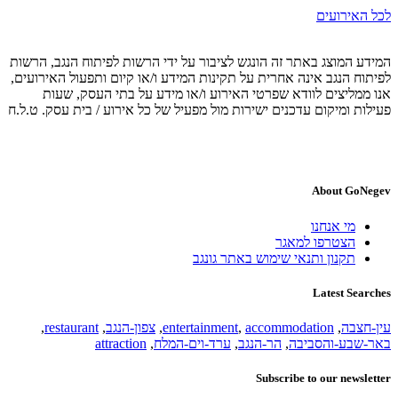
לכל האירועים
המידע המוצג באתר זה הונגש לציבור על ידי הרשות לפיתוח הנגב, הרשות
לפיתוח הנגב אינה אחרית על תקינות המידע ו/או קיום ותפעול האירועים,
אנו ממליצים לוודא שפרטי האירוע ו/או מידע על בתי העסק, שעות
פעילות ומיקום עדכנים ישירות מול מפעיל של כל אירוע / בית עסק. ט.ל.ח
About GoNegev
מי אנחנו
הצטרפו למאגר
תקנון ותנאי שימוש באתר גונגב
Latest Searches
עין-חצבה
,
accommodation
,
entertainment
,
צפון-הנגב
,
restaurant
,
באר-שבע-והסביבה
,
הר-הנגב
,
ערד-וים-המלח
,
attraction
Subscribe to our newsletter