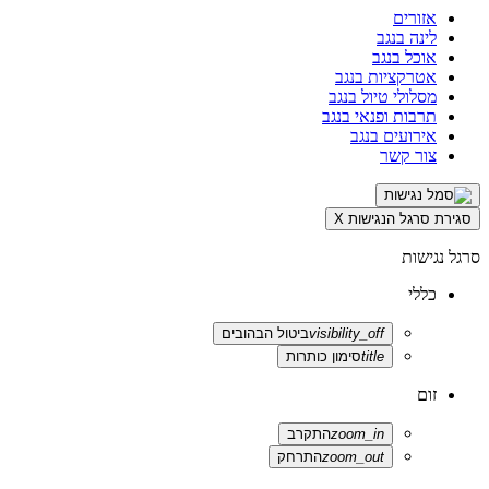
אזורים
לינה בנגב
אוכל בנגב
אטרקציות בנגב
מסלולי טיול בנגב
תרבות ופנאי בנגב
אירועים בנגב
צור קשר
סגירת סרגל הנגישות
X
סרגל נגישות
כללי
visibility_off
ביטול הבהובים
title
סימון כותרות
זום
zoom_in
התקרב
zoom_out
התרחק