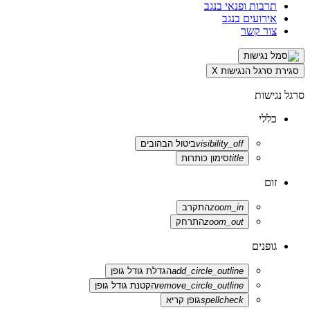
תרבות ופנאי בנגב
אירועים בנגב
צור קשר
סגירת סרגל הנגישות
X
סרגל נגישות
כללי
visibility_off
ביטול הבהובים
title
סימון כותרות
זום
zoom_in
התקרב
zoom_out
התרחק
גופנים
add_circle_outline
הגדלת גודל גופן
remove_circle_outline
הקטנת גודל גופן
spellcheck
גופן קריא