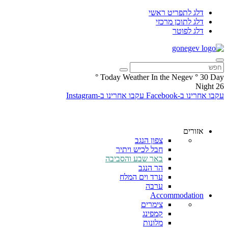
דלג לתפריט ראשי
דלג לתוכן מרכזי
דלג לפוטר
°
Today Weather In the Negev
°
30
Day
Night
26
עקבו אחרינו ב-Facebook
עקבו אחרינו ב-Instagram
אזורים
צפון הנגב
חבל לכיש ויתיר
באר שבע והסביבה
הר הנגב
ערד וים המלח
ערבה
Accommodation
צימרים
קמפינג
מלונות