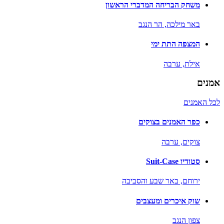
משחק הבריחה המדברי הראשון
באר מילכה,
הר הנגב
המצפה התת ימי
אילת,
ערבה
אמנים
לכל האמנים
כפר האמנים בצוקים
צוקים,
ערבה
סטודיו Suit-Case
ירוחם,
באר שבע והסביבה
שוק איכרים ומעצבים
צפון הנגב