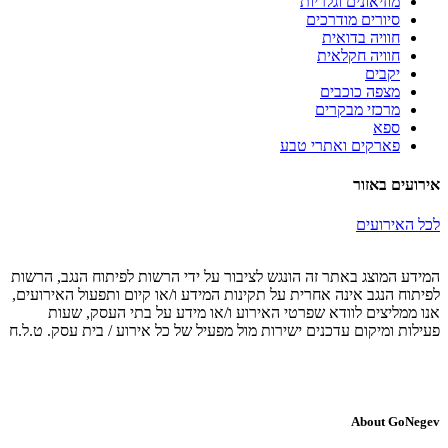
מוזיאונים וגלריות
סיורים מודרכים
חוויה בדואית
חוויה חקלאית
יקבים
מצפה כוכבים
מרכזי מבקרים
ספא
פארקים ואתרי טבע
אירועים באזור
לכל האירועים
המידע המוצג באתר זה הונגש לציבור על ידי הרשות לפיתוח הנגב, הרשות
לפיתוח הנגב אינה אחרית על תקינות המידע ו/או קיום ותפעול האירועים,
אנו ממליצים לוודא שפרטי האירוע ו/או מידע על בתי העסק, שעות
פעילות ומיקום עדכנים ישירות מול מפעיל של כל אירוע / בית עסק. ט.ל.ח
About GoNegev