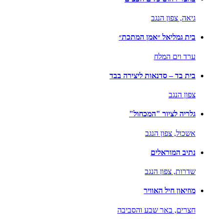
גיאה,
צפון הנגב
בית גמליאל ״אמן המתכת״
ערד וים המלח
בית בד – סדנאות ליצירה בבד
צפון הנגב
גלריה לציור "המכחול"
אשכול,
צפון הנגב
נתיב המוראלים
שדרות,
צפון הנגב
מוזיאון חיל האוויר
חצרים,
באר שבע והסביבה