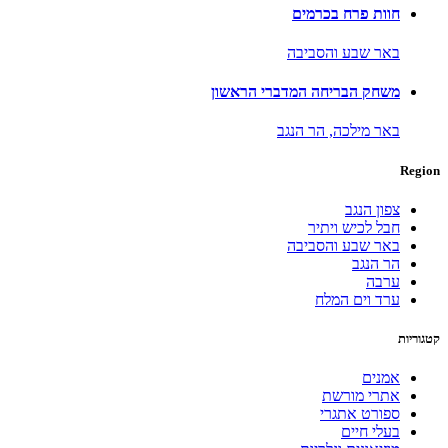
חוות פרח בכרמים
באר שבע והסביבה
משחק הבריחה המדברי הראשון
באר מילכה,
הר הנגב
Region
צפון הנגב
חבל לכיש ויתיר
באר שבע והסביבה
הר הנגב
ערבה
ערד וים המלח
קטגוריות
אמנים
אתרי מורשת
ספורט אתגרי
בעלי חיים