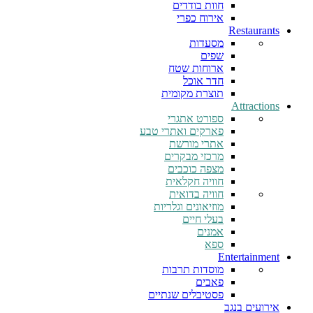
חוות בודדים
אירוח כפרי
Restaurants
מסעדות
שפים
ארוחות שטח
חדר אוכל
תוצרת מקומית
Attractions
ספורט אתגרי
פארקים ואתרי טבע
אתרי מורשת
מרכזי מבקרים
מצפה כוכבים
חוויה חקלאית
חוויה בדואית
מוזיאונים וגלריות
בעלי חיים
אמנים
ספא
Entertainment
מוסדות תרבות
פאבים
פסטיבלים שנתיים
אירועים בנגב