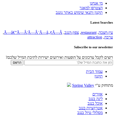
מי אנחנו
הצטרפו למאגר
תקנון ותנאי שימוש באתר גונגב
Latest Searches
עין-חצבה
,
restaurant
,
צפון-הנגב
,
Ã—â€”Ã—Â¦Ã—Â¨Ã—â„¢Ã—Â
,
ערבה
,
attraction
Subscribe to our newsletter
רוצים לקבל עדכונים על הופעות ואירועים ישירות לתיבת המייל שלכם?
עמוד הבית
תקנון
מתוחזק ע"י
Spring Valley
אזורים
לינה בנגב
אוכל בנגב
אטרקציות בנגב
מסלולי טיול בנגב