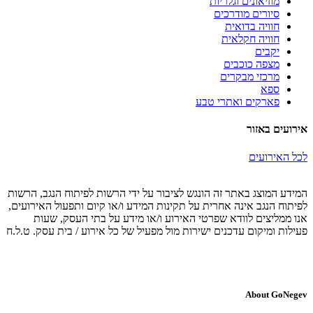
מוזיאונים וגלריות
סיורים מודרכים
חוויה בדואית
חוויה חקלאית
יקבים
מצפה כוכבים
מרכזי מבקרים
ספא
פארקים ואתרי טבע
אירועים באזור
לכל האירועים
המידע המוצג באתר זה הונגש לציבור על ידי הרשות לפיתוח הנגב, הרשות
לפיתוח הנגב אינה אחרית על תקינות המידע ו/או קיום ותפעול האירועים,
אנו ממליצים לוודא שפרטי האירוע ו/או מידע על בתי העסק, שעות
פעילות ומיקום עדכנים ישירות מול מפעיל של כל אירוע / בית עסק. ט.ל.ח
About GoNegev