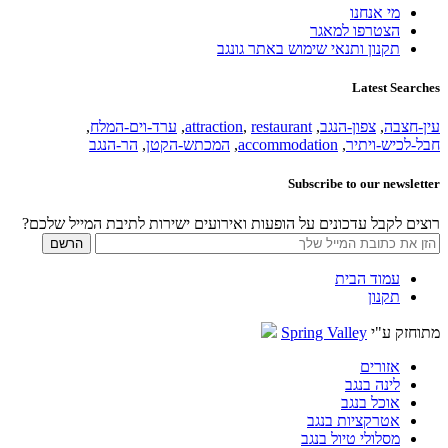
מי אנחנו
הצטרפו למאגר
תקנון ותנאי שימוש באתר גונגב
Latest Searches
עין-חצבה
,
צפון-הנגב
,
restaurant
,
attraction
,
ערד-וים-המלח
,
חבל-לכיש-ויתיר
,
accommodation
,
המכתש-הקטן
,
הר-הנגב
Subscribe to our newsletter
רוצים לקבל עדכונים על הופעות ואירועים ישירות לתיבת המייל שלכם?
עמוד הבית
תקנון
מתוחזק ע"י
Spring Valley
אזורים
לינה בנגב
אוכל בנגב
אטרקציות בנגב
מסלולי טיול בנגב