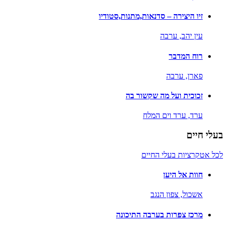
זיו היצירה – סדנאות,מתנות,סטודיו
עין יהב,
ערבה
רוח המדבר
פארן,
ערבה
זכוכית ועל מה שקשור בה
ערד,
ערד וים המלח
בעלי חיים
לכל אטקרציות בעלי החיים
חוות אל היען
אשכול,
צפון הנגב
מרכז צפרות בערבה התיכונה