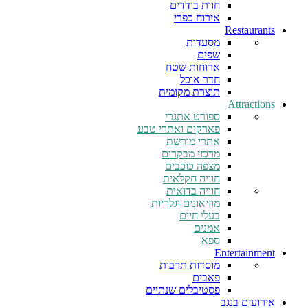
חוות בודדים
אירוח כפרי
Restaurants
מסעדות
שפים
ארוחות שטח
חדר אוכל
תוצרת מקומית
Attractions
ספורט אתגרי
פארקים ואתרי טבע
אתרי מורשת
מרכזי מבקרים
מצפה כוכבים
חוויה חקלאית
חוויה בדואית
מוזיאונים וגלריות
בעלי חיים
אמנים
ספא
Entertainment
מוסדות תרבות
פאבים
פסטיבלים שנתיים
אירועים בנגב