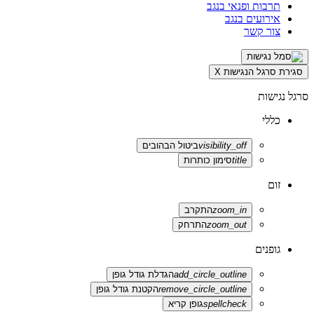
תרבות ופנאי בנגב
אירועים בנגב
צור קשר
סגירת סרגל הנגישות
X
סרגל נגישות
כללי
visibility_off
ביטול הבהובים
title
סימון כותרות
זום
zoom_in
התקרב
zoom_out
התרחק
גופנים
add_circle_outline
הגדלת גודל גופן
remove_circle_outline
הקטנת גודל גופן
spellcheck
גופן קריא