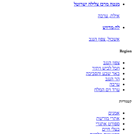
מנטה מרכז צלילה ישרוטל
אילת,
ערבה
לה-מדווש
אשכול,
צפון הנגב
Region
צפון הנגב
חבל לכיש ויתיר
באר שבע והסביבה
הר הנגב
ערבה
ערד וים המלח
קטגוריות
אמנים
אתרי מורשת
ספורט אתגרי
בעלי חיים