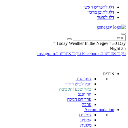
דלג לתפריט ראשי
דלג לתוכן מרכזי
דלג לפוטר
°
Today Weather In the Negev
°
30
Day
Night
25
עקבו אחרינו ב-Facebook
עקבו אחרינו ב-Instagram
אזורים
צפון הנגב
חבל לכיש ויתיר
באר שבע והסביבה
הר הנגב
ערד וים המלח
ערבה
Accommodation
צימרים
קמפינג
מלונות