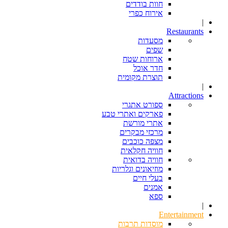
חוות בודדים
אירוח כפרי
|
Restaurants
מסעדות
שפים
ארוחות שטח
חדר אוכל
תוצרת מקומית
|
Attractions
ספורט אתגרי
פארקים ואתרי טבע
אתרי מורשת
מרכזי מבקרים
מצפה כוכבים
חוויה חקלאית
חוויה בדואית
מוזיאונים וגלריות
בעלי חיים
אמנים
ספא
|
Entertainment
מוסדות תרבות