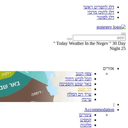
דלג לתפריט ראשי
דלג לתוכן מרכזי
דלג לפוטר
°
Today Weather In the Negev
°
30
Day
Night
25
עקבו
עקבו
אחרינו
אחרינו
ב-
ב-
אזורים
Facebook
Instagram
צפון הנגב
חבל לכיש ויתיר
באר שבע והסביבה
הר הנגב
ערד וים המלח
ערבה
|
Accommodation
צימרים
קמפינג
מלונות