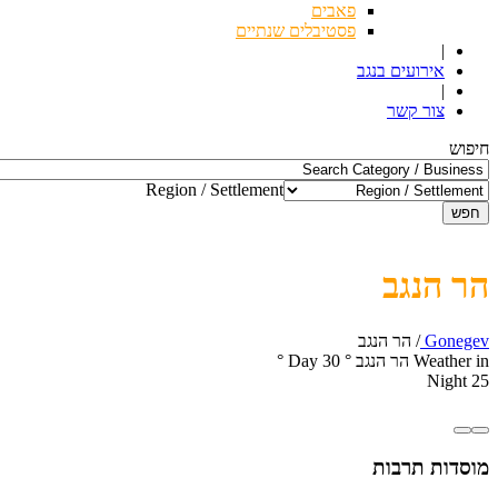
פאבים
פסטיבלים שנתיים
|
אירועים בנגב
|
צור קשר
חיפוש
Region / Settlement
חפש
הר הנגב
Gonegev
/
הר הנגב
Weather in הר הנגב
°
30
Day
°
Night
25
מוסדות תרבות