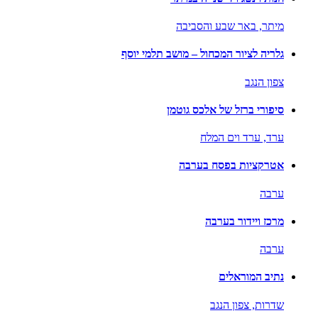
מיתר,
באר שבע והסביבה
גלריה לציור המכחול – מושב תלמי יוסף
צפון הנגב
סיפורי ברזל של אלכס גוטמן
ערד,
ערד וים המלח
אטרקציות בפסח בערבה
ערבה
מרכז ויידור בערבה
ערבה
נתיב המוראלים
שדרות,
צפון הנגב