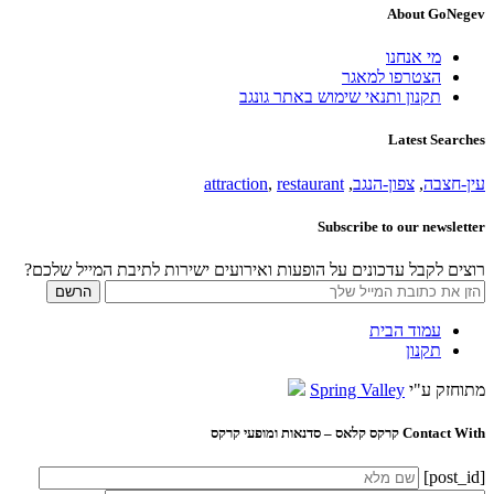
About GoNegev
מי אנחנו
הצטרפו למאגר
תקנון ותנאי שימוש באתר גונגב
Latest Searches
עין-חצבה
,
צפון-הנגב
,
restaurant
,
attraction
Subscribe to our newsletter
רוצים לקבל עדכונים על הופעות ואירועים ישירות לתיבת המייל שלכם?
עמוד הבית
תקנון
מתוחזק ע"י
Spring Valley
Contact With קרקס קלאס – סדנאות ומופעי קרקס
[post_id]