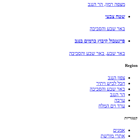
מצפה רמון,
הר הנגב
שטח צבעי
באר שבע והסביבה
פיינטבול קיבוץ כרמים בנגב
באר שבע,
באר שבע והסביבה
Region
צפון הנגב
חבל לכיש ויתיר
באר שבע והסביבה
הר הנגב
ערבה
ערד וים המלח
קטגוריות
אמנים
אתרי מורשת