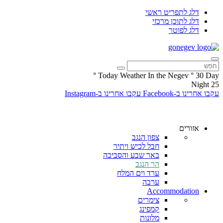
דלג לתפריט ראשי
דלג לתוכן מרכזי
דלג לפוטר
°
Today Weather In the Negev
°
30
Day
Night
25
עקבו אחרינו ב-Facebook
עקבו אחרינו ב-Instagram
אזורים
צפון הנגב
חבל לכיש ויתיר
באר שבע והסביבה
הר הנגב
ערד וים המלח
ערבה
Accommodation
צימרים
קמפינג
מלונות