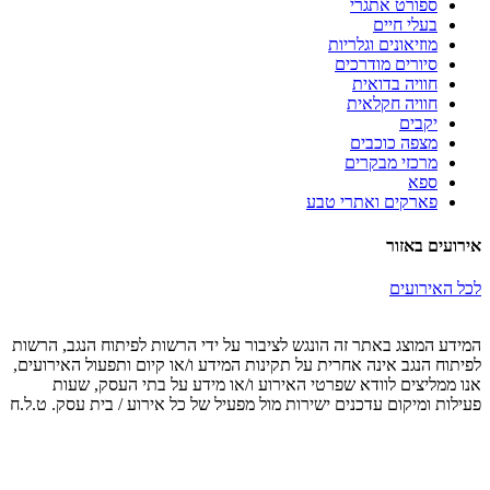
ספורט אתגרי
בעלי חיים
מוזיאונים וגלריות
סיורים מודרכים
חוויה בדואית
חוויה חקלאית
יקבים
מצפה כוכבים
מרכזי מבקרים
ספא
פארקים ואתרי טבע
אירועים באזור
לכל האירועים
המידע המוצג באתר זה הונגש לציבור על ידי הרשות לפיתוח הנגב, הרשות
לפיתוח הנגב אינה אחרית על תקינות המידע ו/או קיום ותפעול האירועים,
אנו ממליצים לוודא שפרטי האירוע ו/או מידע על בתי העסק, שעות
פעילות ומיקום עדכנים ישירות מול מפעיל של כל אירוע / בית עסק. ט.ל.ח