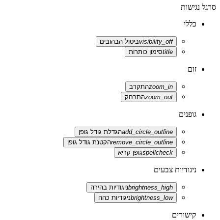
סרגל נגישות
כללי
visibility_off
ביטול הבהובים
title
סימון כותרות
זום
zoom_in
התקרב
zoom_out
התרחק
גופנים
add_circle_outline
הגדלת גודל גופן
remove_circle_outline
הקטנת גודל גופן
spellcheck
גופן קריא
ניגודיות צבעים
brightness_high
ניגודיות בהירה
brightness_low
ניגודיות כהה
קישורים