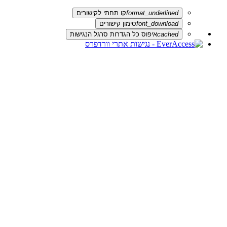
format_underlined
קו תחתי לקישורים
font_download
סימון קישורים
cached
איפוס כל הגדרות סרגל הנגישות