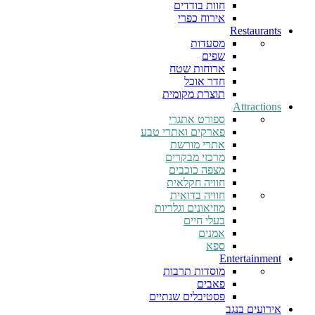
חוות בודדים
אירוח כפרי
Restaurants
מסעדות
שפים
ארוחות שטח
חדר אוכל
תוצרת מקומית
Attractions
ספורט אתגרי
פארקים ואתרי טבע
אתרי מורשת
מרכזי מבקרים
מצפה כוכבים
חוויה חקלאית
חוויה בדואית
מוזיאונים וגלריות
בעלי חיים
אמנים
ספא
Entertainment
מוסדות תרבות
פאבים
פסטיבלים שנתיים
אירועים בנגב