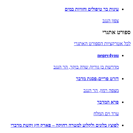
עינות בר טיפולים וחוויות במים
צפון הנגב
ספורט אתגרי
לכל אטרקציות הספורט האתגרי
negev4you
מדרשת בן גוריון/ שדה בוקר,
הר הנגב
דזרט פריים-פסגת מדבר
מצפה רמון,
הר הנגב
פרא המדבר
ערד וים המלח
לפוצץ בלונים ולקלוע למטרה רחוקה – פארק חץ וקשת מדברי