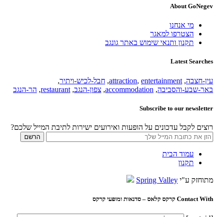
About GoNegev
מי אנחנו
הצטרפו למאגר
תקנון ותנאי שימוש באתר גונגב
Latest Searches
עין-חצבה
,
entertainment
,
attraction
,
חבל-לכיש-ויתיר
,
באר-שבע-והסביבה
,
accommodation
,
צפון-הנגב
,
restaurant
,
הר-הנגב
Subscribe to our newsletter
רוצים לקבל עדכונים על הופעות ואירועים ישירות לתיבת המייל שלכם?
עמוד הבית
תקנון
מתוחזק ע"י
Spring Valley
Contact With קרקס קלאס – סדנאות ומופעי קרקס