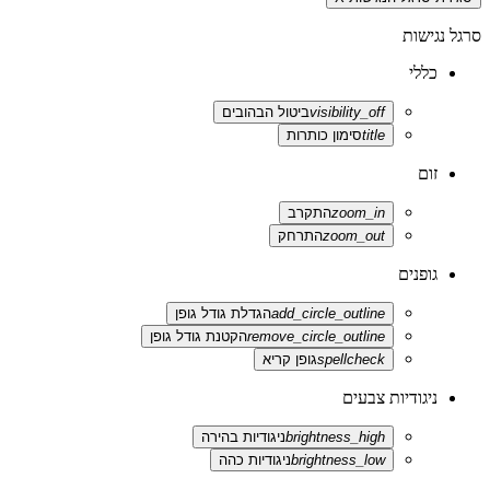
סרגל נגישות
כללי
visibility_off
ביטול הבהובים
title
סימון כותרות
זום
zoom_in
התקרב
zoom_out
התרחק
גופנים
add_circle_outline
הגדלת גודל גופן
remove_circle_outline
הקטנת גודל גופן
spellcheck
גופן קריא
ניגודיות צבעים
brightness_high
ניגודיות בהירה
brightness_low
ניגודיות כהה