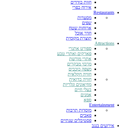
חוות בודדים
אירוח כפרי
Restaurants
מסעדות
שפים
ארוחות שטח
חדר אוכל
תוצרת מקומית
Attractions
ספורט אתגרי
פארקים ואתרי טבע
אתרי מורשת
מרכזי מבקרים
מצפה כוכבים
חוויה חקלאית
חוויה בדואית
מוזיאונים וגלריות
בעלי חיים
אמנים
ספא
Entertainment
מוסדות תרבות
פאבים
פסטיבלים שנתיים
אירועים בנגב