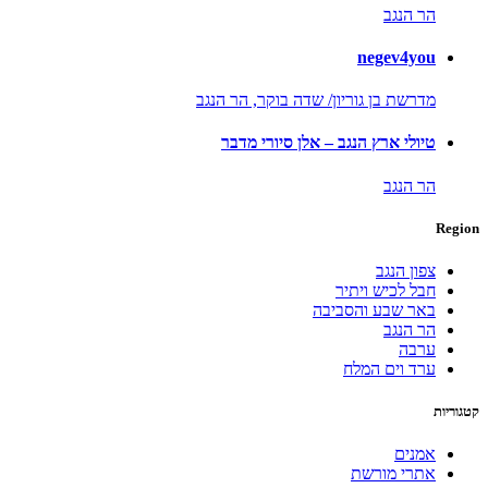
הר הנגב
negev4you
מדרשת בן גוריון/ שדה בוקר,
הר הנגב
טיולי ארץ הנגב – אלן סיורי מדבר
הר הנגב
Region
צפון הנגב
חבל לכיש ויתיר
באר שבע והסביבה
הר הנגב
ערבה
ערד וים המלח
קטגוריות
אמנים
אתרי מורשת