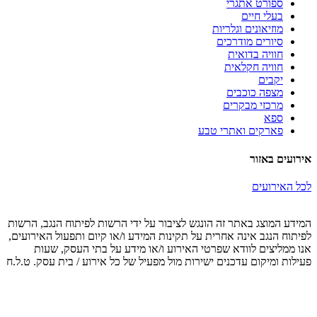
ספורט אתגרי
בעלי חיים
מוזיאונים וגלריות
סיורים מודרכים
חוויה בדואית
חוויה חקלאית
יקבים
מצפה כוכבים
מרכזי מבקרים
ספא
פארקים ואתרי טבע
אירועים באזור
לכל האירועים
המידע המוצג באתר זה הונגש לציבור על ידי הרשות לפיתוח הנגב, הרשות
לפיתוח הנגב אינה אחרית על תקינות המידע ו/או קיום ותפעול האירועים,
אנו ממליצים לוודא שפרטי האירוע ו/או מידע על בתי העסק, שעות
פעילות ומיקום עדכנים ישירות מול מפעיל של כל אירוע / בית עסק. ט.ל.ח