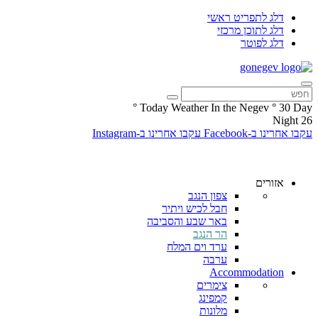
דלג לתפריט ראשי
דלג לתוכן מרכזי
דלג לפוטר
°
Today Weather In the Negev
°
30
Day
Night
26
עקבו אחרינו ב-Facebook
עקבו אחרינו ב-Instagram
אזורים
צפון הנגב
חבל לכיש ויתיר
באר שבע והסביבה
הר הנגב
ערד וים המלח
ערבה
Accommodation
צימרים
קמפינג
מלונות