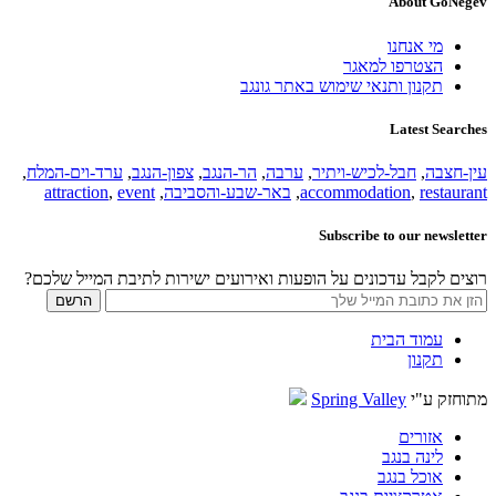
About GoNegev
מי אנחנו
הצטרפו למאגר
תקנון ותנאי שימוש באתר גונגב
Latest Searches
עין-חצבה
,
חבל-לכיש-ויתיר
,
ערבה
,
הר-הנגב
,
צפון-הנגב
,
ערד-וים-המלח
,
restaurant
,
accommodation
,
באר-שבע-והסביבה
,
event
,
attraction
Subscribe to our newsletter
רוצים לקבל עדכונים על הופעות ואירועים ישירות לתיבת המייל שלכם?
עמוד הבית
תקנון
מתוחזק ע"י
Spring Valley
אזורים
לינה בנגב
אוכל בנגב