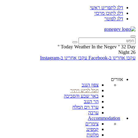
דלג לתפריט ראשי
דלג לתוכן מרכזי
דלג לפוטר
°
Today Weather In the Negev
°
32
Day
Night
26
עקבו אחרינו ב-Facebook
עקבו אחרינו ב-Instagram
אזורים
צפון הנגב
חבל לכיש ויתיר
באר שבע והסביבה
הר הנגב
ערד וים המלח
ערבה
Accommodation
צימרים
קמפינג
מלונות