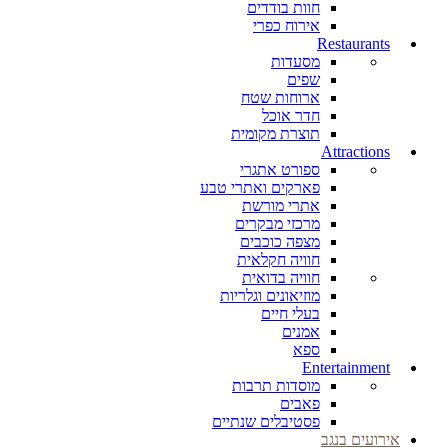
חוות בודדים
אירוח כפרי
Restaurants
מסעדות
שפים
ארוחות שטח
חדר אוכל
תוצרת מקומית
Attractions
ספורט אתגרי
פארקים ואתרי טבע
אתרי מורשת
מרכזי מבקרים
מצפה כוכבים
חוויה חקלאית
חוויה בדואית
מוזיאונים וגלריות
בעלי חיים
אמנים
ספא
Entertainment
מוסדות תרבות
פאבים
פסטיבלים שנתיים
אירועים בנגב