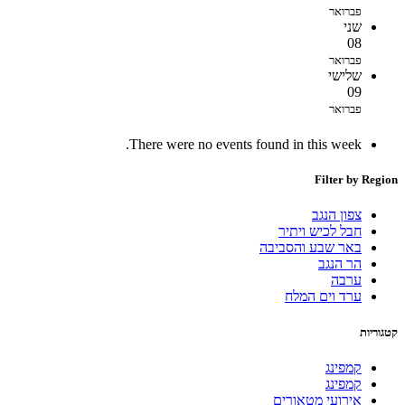
פברואר
שני
08
פברואר
שלישי
09
פברואר
There were no events found in this week.
Filter by Region
צפון הנגב
חבל לכיש ויתיר
באר שבע והסביבה
הר הנגב
ערבה
ערד וים המלח
קטגוריות
קמפינג
קמפינג
אירועי מטאורים