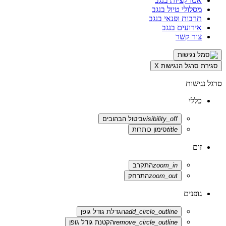
אטרקציות בנגב
מסלולי טיול בנגב
תרבות ופנאי בנגב
אירועים בנגב
צור קשר
סגירת סרגל הנגישות
X
סרגל נגישות
כללי
visibility_off
ביטול הבהובים
title
סימון כותרות
זום
zoom_in
התקרב
zoom_out
התרחק
גופנים
add_circle_outline
הגדלת גודל גופן
remove_circle_outline
הקטנת גודל גופן