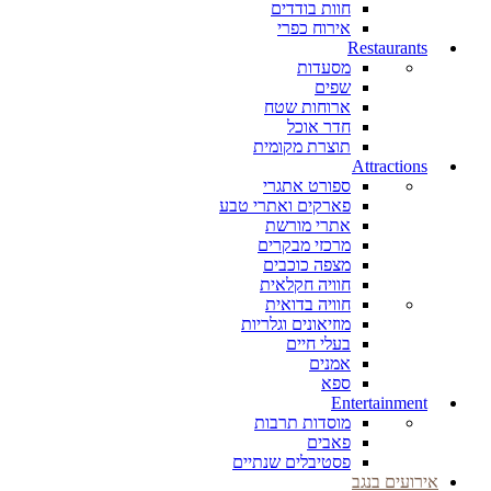
חוות בודדים
אירוח כפרי
Restaurants
מסעדות
שפים
ארוחות שטח
חדר אוכל
תוצרת מקומית
Attractions
ספורט אתגרי
פארקים ואתרי טבע
אתרי מורשת
מרכזי מבקרים
מצפה כוכבים
חוויה חקלאית
חוויה בדואית
מוזיאונים וגלריות
בעלי חיים
אמנים
ספא
Entertainment
מוסדות תרבות
פאבים
פסטיבלים שנתיים
אירועים בנגב