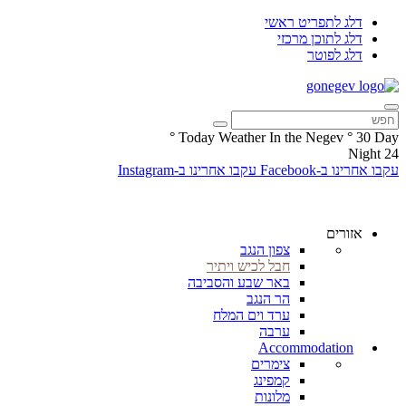
דלג לתפריט ראשי
דלג לתוכן מרכזי
דלג לפוטר
°
Today Weather In the Negev
°
30
Day
Night
24
עקבו אחרינו ב-Facebook
עקבו אחרינו ב-Instagram
אזורים
צפון הנגב
חבל לכיש ויתיר
באר שבע והסביבה
הר הנגב
ערד וים המלח
ערבה
Accommodation
צימרים
קמפינג
מלונות