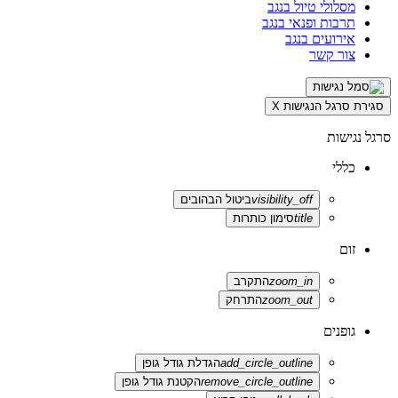
מסלולי טיול בנגב
תרבות ופנאי בנגב
אירועים בנגב
צור קשר
סגירת סרגל הנגישות
X
סרגל נגישות
כללי
visibility_off
ביטול הבהובים
title
סימון כותרות
זום
zoom_in
התקרב
zoom_out
התרחק
גופנים
add_circle_outline
הגדלת גודל גופן
remove_circle_outline
הקטנת גודל גופן