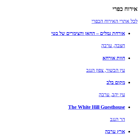
אירוח כפרי
לכל אתרי האירוח הכפרי
אורחת גמלים – החאן והצימרים של בטי
חצבה,
ערבה
חוות אורחא
עין הבשור,
צפון הנגב
מקום בלב
עין יהב,
ערבה
The White Hill Guesthouse
הר הנגב
ארץ ערבה