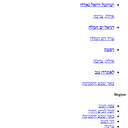
ישרוטל רויאל גארדן
אילת,
ערבה
דניאל ים המלח
ערד וים המלח
ויסטה
אילת,
ערבה
לאונרדו נגב
באר שבע והסביבה
Region
צפון הנגב
חבל לכיש ויתיר
באר שבע והסביבה
הר הנגב
ערבה