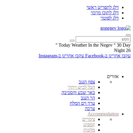
דלג לתפריט ראשי
דלג לתוכן מרכזי
דלג לפוטר
°
Today Weather In the Negev
°
30
Day
Night
26
עקבו אחרינו ב-Facebook
עקבו אחרינו ב-Instagram
אזורים
צפון הנגב
חבל לכיש ויתיר
באר שבע והסביבה
הר הנגב
ערד וים המלח
ערבה
Accommodation
צימרים
קמפינג
מלונות