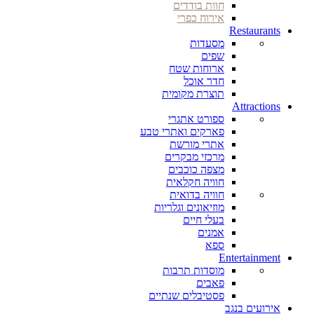
חוות בודדים
אירוח כפרי
Restaurants
מסעדות
שפים
ארוחות שטח
חדר אוכל
תוצרת מקומית
Attractions
ספורט אתגרי
פארקים ואתרי טבע
אתרי מורשת
מרכזי מבקרים
מצפה כוכבים
חוויה חקלאית
חוויה בדואית
מוזיאונים וגלריות
בעלי חיים
אמנים
ספא
Entertainment
מוסדות תרבות
פאבים
פסטיבלים שנתיים
אירועים בנגב