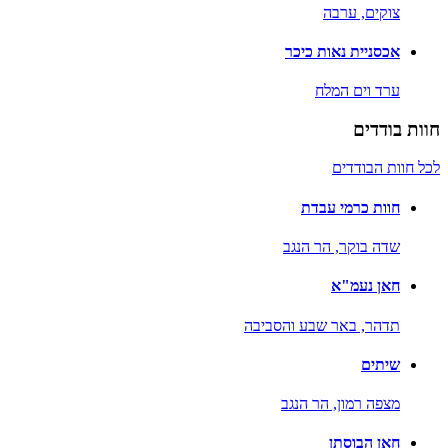
צוקים,
ערבה
אכסניית נאות כיכר
ערד וים המלח
חוות בודדים
לכל חוות הבודדים
חוות כרמי עבדת
שדה בוקר,
הר הנגב
חאן נעמ"א
תדהר,
באר שבע והסביבה
שיתים
מצפה רמון,
הר הנגב
חאן הבוסתן