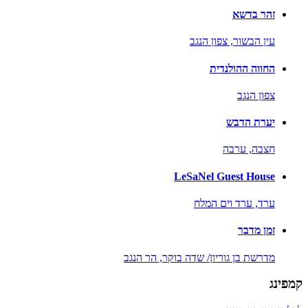
זהר בדשא
עין הבשור,
צפון הנגב
החווה ההולנדית
צפון הנגב
יערת הדבש
חצבה,
ערבה
LeSaNel Guest House
ערד,
ערד וים המלח
זמן מדבר
מדרשת בן גוריון/ שדה בוקר,
הר הנגב
קמפינג