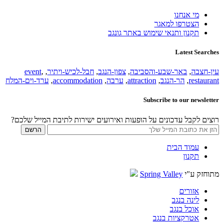
מי אנחנו
הצטרפו למאגר
תקנון ותנאי שימוש באתר גונגב
Latest Searches
עין-חצבה
,
באר-שבע-והסביבה
,
צפון-הנגב
,
חבל-לכיש-ויתיר
,
,
event
restaurant
,
הר-הנגב
,
attraction
,
ערבה
,
accommodation
,
ערד-וים-המלח
Subscribe to our newsletter
רוצים לקבל עדכונים על הופעות ואירועים ישירות לתיבת המייל שלכם?
עמוד הבית
תקנון
מתוחזק ע"י
Spring Valley
אזורים
לינה בנגב
אוכל בנגב
אטרקציות בנגב