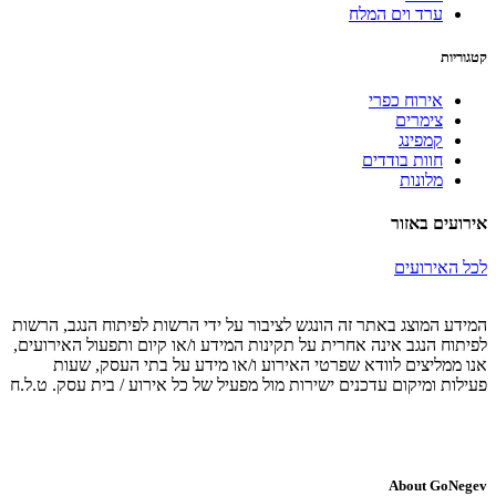
ערד וים המלח
קטגוריות
אירוח כפרי
צימרים
קמפינג
חוות בודדים
מלונות
אירועים באזור
לכל האירועים
המידע המוצג באתר זה הונגש לציבור על ידי הרשות לפיתוח הנגב, הרשות
לפיתוח הנגב אינה אחרית על תקינות המידע ו/או קיום ותפעול האירועים,
אנו ממליצים לוודא שפרטי האירוע ו/או מידע על בתי העסק, שעות
פעילות ומיקום עדכנים ישירות מול מפעיל של כל אירוע / בית עסק. ט.ל.ח
About GoNegev