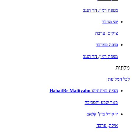
מצפה רמון,
הר הנגב
ימי מדבר
צוקים,
ערבה
סוכה במדבר
מצפה רמון,
הר הנגב
מלונות
לכל המלונות
הבית במתתיהו HabaitBe Matityahu
באר שבע והסביבה
יו קורל ביץ' קלאב
אילת,
ערבה