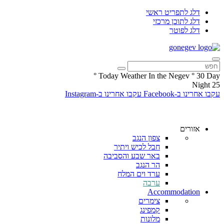
דלג לתפריט ראשי
דלג לתוכן מרכזי
דלג לפוטר
°
Today Weather In the Negev
°
30
Day
Night
25
עקבו אחרינו ב-Facebook
עקבו אחרינו ב-Instagram
אזורים
צפון הנגב
חבל לכיש ויתיר
באר שבע והסביבה
הר הנגב
ערד וים המלח
ערבה
Accommodation
צימרים
קמפינג
מלונות