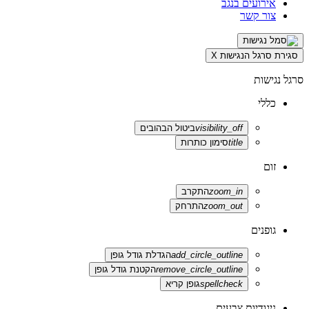
אירועים בנגב
צור קשר
סגירת סרגל הנגישות
X
סרגל נגישות
כללי
visibility_off
ביטול הבהובים
title
סימון כותרות
זום
zoom_in
התקרב
zoom_out
התרחק
גופנים
add_circle_outline
הגדלת גודל גופן
remove_circle_outline
הקטנת גודל גופן
spellcheck
גופן קריא
ניגודיות צבעים