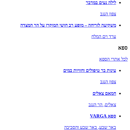
לילה נעים במדבר
צפון הנגב
משקיעה לזריחה – מופע רב חושי המוקרן על הר המצדה
ערד וים המלח
ספא
לכל אתרי הספא
עינות בר טיפולים וחוויות במים
צפון הנגב
חמאם צאלים
צאלים,
הר הנגב
ספא VARGA
באר שבע,
באר שבע והסביבה