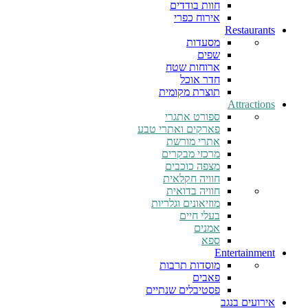
חוות בודדים
אירוח כפרי
Restaurants
מסעדות
שפים
ארוחות שטח
חדר אוכל
תוצרת מקומית
Attractions
ספורט אתגרי
פארקים ואתרי טבע
אתרי מורשת
מרכזי מבקרים
מצפה כוכבים
חוויה חקלאית
חוויה בדואית
מוזיאונים וגלריות
בעלי חיים
אמנים
ספא
Entertainment
מוסדות תרבות
פאבים
פסטיבלים שנתיים
אירועים בנגב