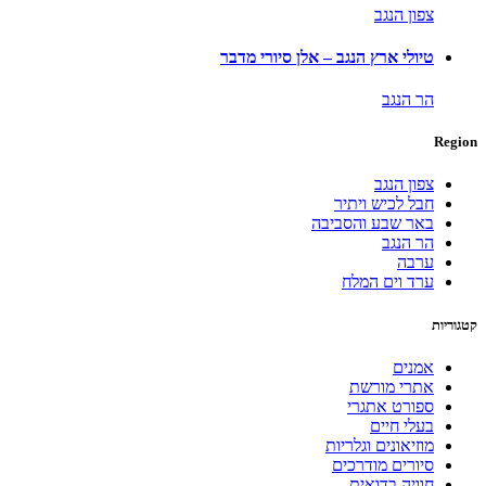
צפון הנגב
טיולי ארץ הנגב – אלן סיורי מדבר
הר הנגב
Region
צפון הנגב
חבל לכיש ויתיר
באר שבע והסביבה
הר הנגב
ערבה
ערד וים המלח
קטגוריות
אמנים
אתרי מורשת
ספורט אתגרי
בעלי חיים
מוזיאונים וגלריות
סיורים מודרכים
חוויה בדואית