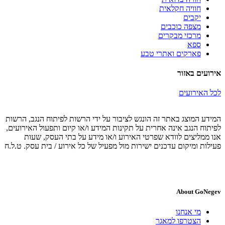
חוויה חקלאית
יקבים
מצפה כוכבים
מרכזי מבקרים
ספא
פארקים ואתרי טבע
אירועים באזור
לכל האירועים
המידע המוצג באתר זה הונגש לציבור על ידי הרשות לפיתוח הנגב, הרשות
לפיתוח הנגב אינה אחרית על תקינות המידע ו/או קיום ותפעול האירועים,
אנו ממליצים לוודא שפרטי האירוע ו/או מידע על בתי העסק, שעות
פעילות ומיקום עדכנים ישירות מול מפעיל של כל אירוע / בית עסק. ט.ל.ח
About GoNegev
מי אנחנו
הצטרפו למאגר