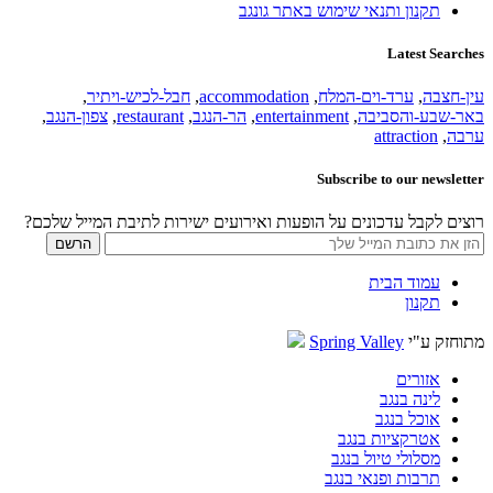
תקנון ותנאי שימוש באתר גונגב
Latest Searches
עין-חצבה
,
ערד-וים-המלח
,
accommodation
,
חבל-לכיש-ויתיר
,
באר-שבע-והסביבה
,
entertainment
,
הר-הנגב
,
restaurant
,
צפון-הנגב
,
ערבה
,
attraction
Subscribe to our newsletter
רוצים לקבל עדכונים על הופעות ואירועים ישירות לתיבת המייל שלכם?
עמוד הבית
תקנון
מתוחזק ע"י
Spring Valley
אזורים
לינה בנגב
אוכל בנגב
אטרקציות בנגב
מסלולי טיול בנגב
תרבות ופנאי בנגב