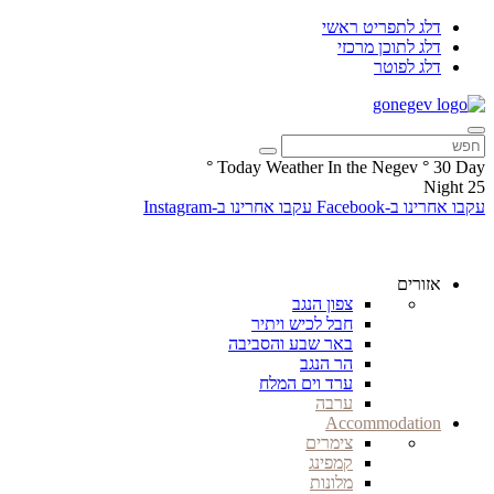
דלג לתפריט ראשי
דלג לתוכן מרכזי
דלג לפוטר
°
Today Weather In the Negev
°
30
Day
Night
25
עקבו אחרינו ב-Facebook
עקבו אחרינו ב-Instagram
אזורים
צפון הנגב
חבל לכיש ויתיר
באר שבע והסביבה
הר הנגב
ערד וים המלח
ערבה
Accommodation
צימרים
קמפינג
מלונות