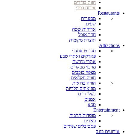
חוות בודדים
אירוח כפרי
Restaurants
מסעדות
שפים
ארוחות שטח
חדר אוכל
תוצרת מקומית
Attractions
ספורט אתגרי
פארקים ואתרי טבע
אתרי מורשת
מרכזי מבקרים
מצפה כוכבים
חוויה חקלאית
חוויה בדואית
מוזיאונים וגלריות
בעלי חיים
אמנים
ספא
Entertainment
מוסדות תרבות
פאבים
פסטיבלים שנתיים
אירועים בנגב