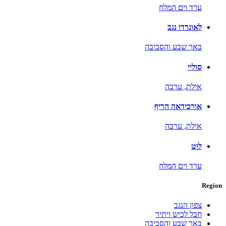
ערד וים המלח
לאונרדו נגב
באר שבע והסביבה
סוליי
אילת,
ערבה
אורכידאה הריף
אילת,
ערבה
לוט
ערד וים המלח
Region
צפון הנגב
חבל לכיש ויתיר
באר שבע והסביבה