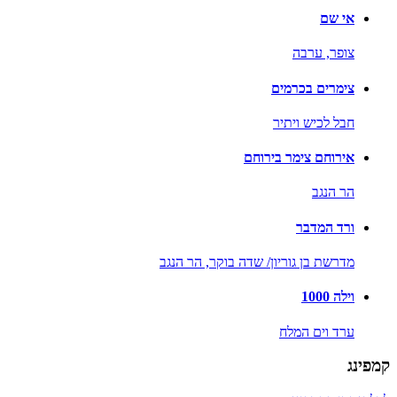
אי שם
צופר,
ערבה
צימרים בכרמים
חבל לכיש ויתיר
אירוחם צימר בירוחם
הר הנגב
ורד המדבר
מדרשת בן גוריון/ שדה בוקר,
הר הנגב
וילה 1000
ערד וים המלח
קמפינג