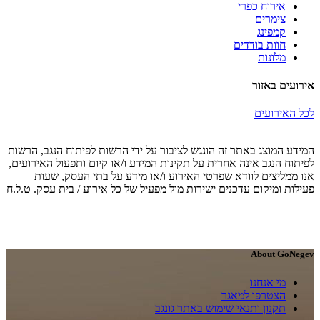
אירוח כפרי
צימרים
קמפינג
חוות בודדים
מלונות
אירועים באזור
לכל האירועים
המידע המוצג באתר זה הונגש לציבור על ידי הרשות לפיתוח הנגב, הרשות
לפיתוח הנגב אינה אחרית על תקינות המידע ו/או קיום ותפעול האירועים,
אנו ממליצים לוודא שפרטי האירוע ו/או מידע על בתי העסק, שעות
פעילות ומיקום עדכנים ישירות מול מפעיל של כל אירוע / בית עסק. ט.ל.ח
About GoNegev
מי אנחנו
הצטרפו למאגר
תקנון ותנאי שימוש באתר גונגב