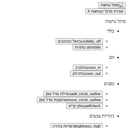
סגירת סרגל הנגישות
X
סרגל נגישות
כללי
visibility_off
ביטול הבהובים
title
סימון כותרות
זום
zoom_in
התקרב
zoom_out
התרחק
גופנים
add_circle_outline
הגדלת גודל גופן
remove_circle_outline
הקטנת גודל גופן
spellcheck
גופן קריא
ניגודיות צבעים
brightness_high
ניגודיות בהירה