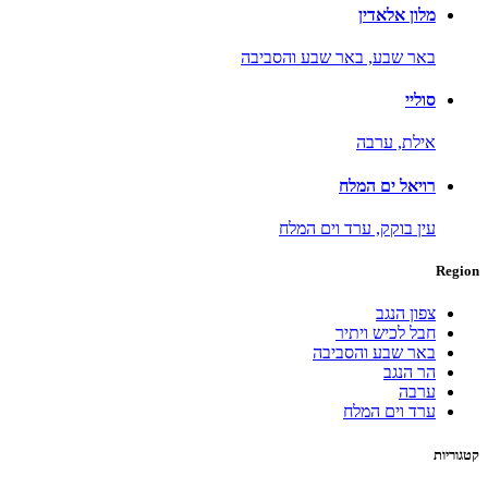
מלון אלאדין
באר שבע,
באר שבע והסביבה
סוליי
אילת,
ערבה
רויאל ים המלח
עין בוקק,
ערד וים המלח
Region
צפון הנגב
חבל לכיש ויתיר
באר שבע והסביבה
הר הנגב
ערבה
ערד וים המלח
קטגוריות