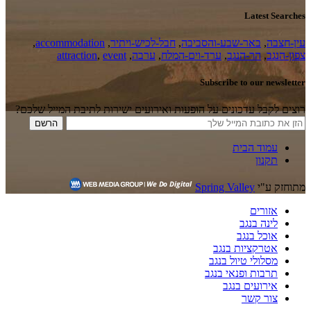
Latest Searches
עין-חצבה
,
באר-שבע-והסביבה
,
חבל-לכיש-ויתיר
,
accommodation
,
צפון-הנגב
,
הר-הנגב
,
ערד-וים-המלח
,
ערבה
,
event
,
attraction
Subscribe to our newsletter
רוצים לקבל עדכונים על הופעות ואירועים ישירות לתיבת המייל שלכם?
עמוד הבית
תקנון
מתוחזק ע"י
Spring Valley
אזורים
לינה בנגב
אוכל בנגב
אטרקציות בנגב
מסלולי טיול בנגב
תרבות ופנאי בנגב
אירועים בנגב
צור קשר