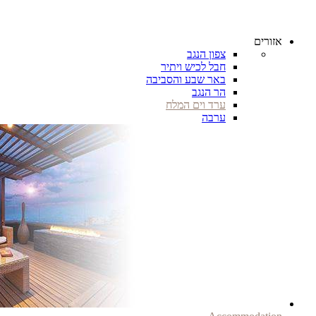
אזורים
צפון הנגב
חבל לכיש ויתיר
באר שבע והסביבה
הר הנגב
ערד וים המלח
ערבה