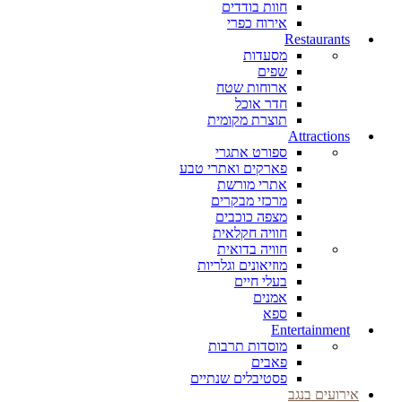
חוות בודדים
אירוח כפרי
Restaurants
מסעדות
שפים
ארוחות שטח
חדר אוכל
תוצרת מקומית
Attractions
ספורט אתגרי
פארקים ואתרי טבע
אתרי מורשת
מרכזי מבקרים
מצפה כוכבים
חוויה חקלאית
חוויה בדואית
מוזיאונים וגלריות
בעלי חיים
אמנים
ספא
Entertainment
מוסדות תרבות
פאבים
פסטיבלים שנתיים
אירועים בנגב