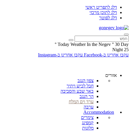
דלג לתפריט ראשי
דלג לתוכן מרכזי
דלג לפוטר
°
Today Weather In the Negev
°
30
Day
Night
25
עקבו אחרינו ב-Facebook
עקבו אחרינו ב-Instagram
אזורים
צפון הנגב
חבל לכיש ויתיר
באר שבע והסביבה
הר הנגב
ערד וים המלח
ערבה
Accommodation
צימרים
קמפינג
מלונות