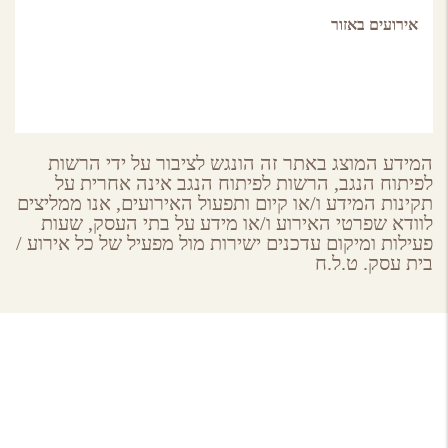
אירועים באזור
המידע המוצג באתר זה הונגש לציבור על ידי הרשות
לפיתוח הנגב, הרשות לפיתוח הנגב אינה אחרית על
תקינות המידע ו/או קיום ותפעול האירועים, אנו ממליצים
לוודא שפרטי האירוע ו/או מידע על בתי העסק, שעות
פעילות ומיקום עדכנים ישירות מול מפעיל של כל אירוע /
בית עסק. ט.ל.ח
About GoNegev
מי אנחנו
הצטרפו למאגר