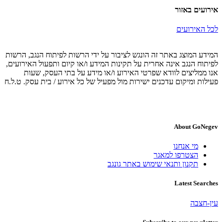
אירועים באזור
לכל האירועים
המידע המוצג באתר זה הונגש לציבור על ידי הרשות לפיתוח הנגב, הרשות
לפיתוח הנגב אינה אחרית על תקינות המידע ו/או קיום ותפעול האירועים,
אנו ממליצים לוודא שפרטי האירוע ו/או מידע על בתי העסק, שעות
פעילות ומיקום עדכנים ישירות מול מפעיל של כל אירוע / בית עסק. ט.ל.ח
About GoNegev
מי אנחנו
הצטרפו למאגר
תקנון ותנאי שימוש באתר גונגב
Latest Searches
עין-חצבה