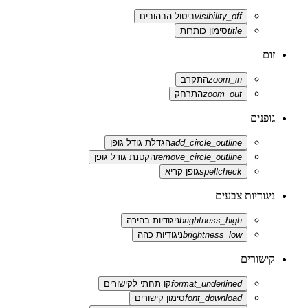
visibility_off
ביטול הבהובים
title
סימון כותרות
זום
zoom_in
התקרב
zoom_out
התרחק
גופנים
add_circle_outline
הגדלת גודל גופן
remove_circle_outline
הקטנת גודל גופן
spellcheck
גופן קריא
ניגודיות צבעים
brightness_high
ניגודיות בהירה
brightness_low
ניגודיות כהה
קישורים
format_underlined
קו תחתי לקישורים
font_download
סימון קישורים