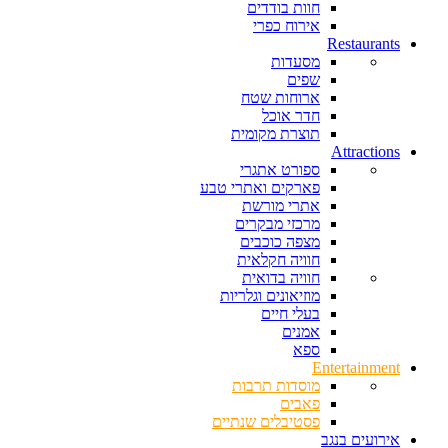
חוות בודדים
אירוח כפרי
Restaurants
מסעדות
שפים
ארוחות שטח
חדר אוכל
תוצרת מקומית
Attractions
ספורט אתגרי
פארקים ואתרי טבע
אתרי מורשת
מרכזי מבקרים
מצפה כוכבים
חוויה חקלאית
חוויה בדואית
מוזיאונים וגלריות
בעלי חיים
אמנים
ספא
Entertainment
מוסדות תרבות
פאבים
פסטיבלים שנתיים
אירועים בנגב