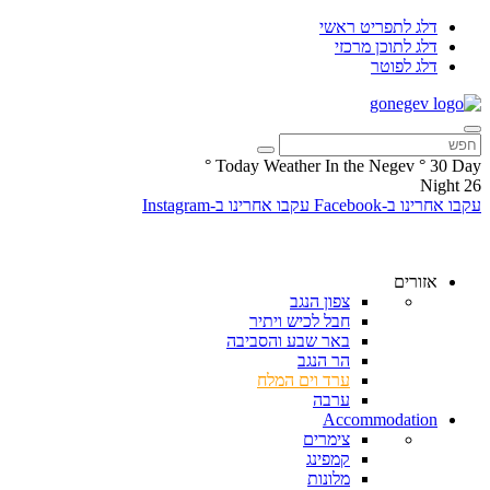
דלג לתפריט ראשי
דלג לתוכן מרכזי
דלג לפוטר
°
Today Weather In the Negev
°
30
Day
Night
26
עקבו אחרינו ב-Facebook
עקבו אחרינו ב-Instagram
אזורים
צפון הנגב
חבל לכיש ויתיר
באר שבע והסביבה
הר הנגב
ערד וים המלח
ערבה
Accommodation
צימרים
קמפינג
מלונות