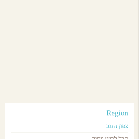
צפון הנגב
פסטיבל סרטים בערבה
צוקים,
ערבה
Region
צפון הנגב
חבל לכיש ויתיר