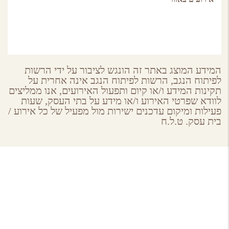
המידע המוצג באתר זה הונגש לציבור על ידי הרשות
לפיתוח הנגב, הרשות לפיתוח הנגב אינה אחרית על
תקינות המידע ו/או קיום ותפעול האירועים, אנו ממליצים
לוודא שפרטי האירוע ו/או מידע על בתי העסק, שעות
פעילות ומיקום עדכנים ישירות מול מפעיל של כל אירוע /
בית עסק. ט.ל.ח
About GoNegev
מי אנחנו
הצטרפו למאגר
תקנון ותנאי שימוש באתר גונגב