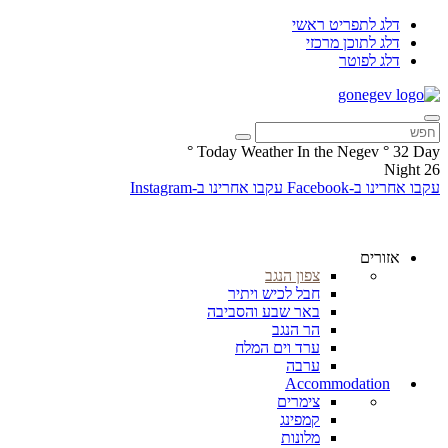
דלג לתפריט ראשי
דלג לתוכן מרכזי
דלג לפוטר
°
Today Weather In the Negev
°
32
Day
Night
26
עקבו אחרינו ב-Facebook
עקבו אחרינו ב-Instagram
אזורים
צפון הנגב
חבל לכיש ויתיר
באר שבע והסביבה
הר הנגב
ערד וים המלח
ערבה
Accommodation
צימרים
קמפינג
מלונות