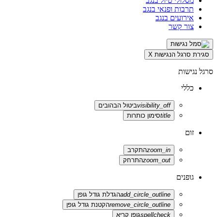
מסלולי טיול בנגב
תרבות ופנאי בנגב
אירועים בנגב
צור קשר
סגירת סרגל הנגישות
X
סרגל נגישות
כללי
visibility_off
ביטול הבהובים
title
סימון כותרות
זום
zoom_in
התקרב
zoom_out
התרחק
גופנים
add_circle_outline
הגדלת גודל גופן
remove_circle_outline
הקטנת גודל גופן
spellcheck
גופן קריא