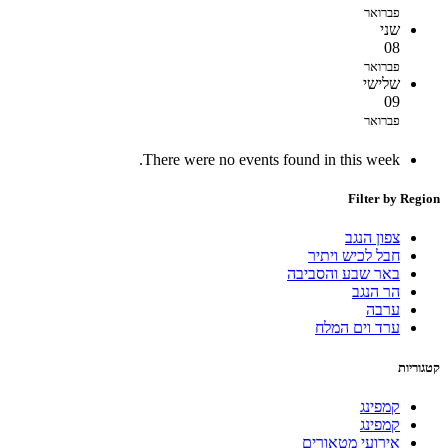
פברואר
שני
08
פברואר
שלישי
09
פברואר
There were no events found in this week.
Filter by Region
צפון הנגב
חבל לכיש ויתיר
באר שבע והסביבה
הר הנגב
ערבה
ערד וים המלח
קטגוריות
קמפינג
קמפינג
אירועי מטאורים