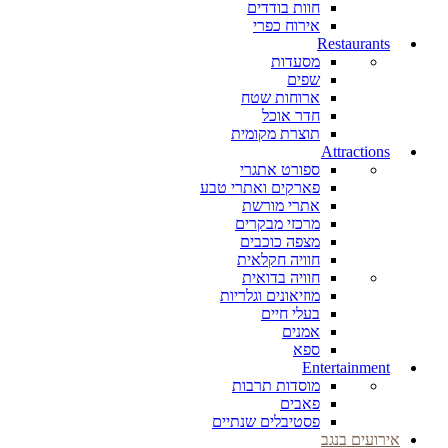
חוות בודדים
אירוח כפרי
Restaurants
מסעדות
שפים
ארוחות שטח
חדר אוכל
תוצרת מקומית
Attractions
ספורט אתגרי
פארקים ואתרי טבע
אתרי מורשת
מרכזי מבקרים
מצפה כוכבים
חוויה חקלאית
חוויה בדואית
מוזיאונים וגלריות
בעלי חיים
אמנים
ספא
Entertainment
מוסדות תרבות
פאבים
פסטיבלים שנתיים
אירועים בנגב