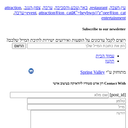
עין-חצבה
,
restaurant
,
באר-שבע-והסביבה
,
ערבה
,
צפון-הנגב
,
,
attraction
attraction®ion_catã€ˆ=heybwp///'z"oee®ion_cat=ערבה
,
event
,
entertainment
Subscribe to our newsletter
רוצים לקבל עדכונים על הופעות ואירועים ישירות לתיבת המייל שלכם?
עמוד הבית
תקנון
מתוחזק ע"י
Spring Valley
Contact With רון ארט סטודיו ליודאיקה בעיצוב אישי
[post_id]