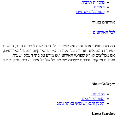
מוסדות תרבות
פאבים
פסטיבלים שנתיים
אירועים באזור
לכל האירועים
המידע המוצג באתר זה הונגש לציבור על ידי הרשות לפיתוח הנגב, הרשות
לפיתוח הנגב אינה אחרית על תקינות המידע ו/או קיום ותפעול האירועים,
אנו ממליצים לוודא שפרטי האירוע ו/או מידע על בתי העסק, שעות
פעילות ומיקום עדכנים ישירות מול מפעיל של כל אירוע / בית עסק. ט.ל.ח
About GoNegev
מי אנחנו
הצטרפו למאגר
תקנון ותנאי שימוש באתר גונגב
Latest Searches