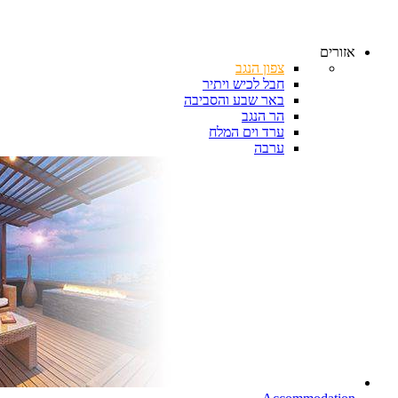
אזורים
צפון הנגב
חבל לכיש ויתיר
באר שבע והסביבה
הר הנגב
ערד וים המלח
ערבה