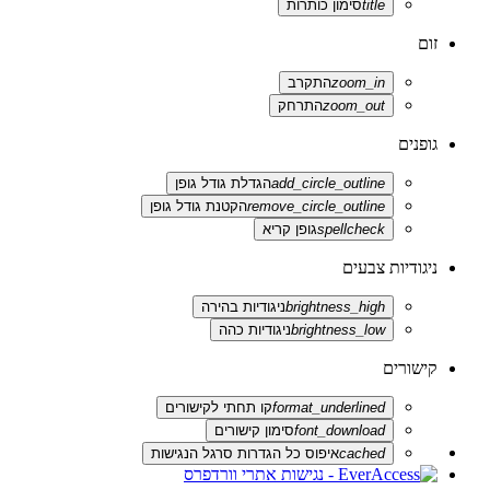
title
סימון כותרות
זום
zoom_in
התקרב
zoom_out
התרחק
גופנים
add_circle_outline
הגדלת גודל גופן
remove_circle_outline
הקטנת גודל גופן
spellcheck
גופן קריא
ניגודיות צבעים
brightness_high
ניגודיות בהירה
brightness_low
ניגודיות כהה
קישורים
format_underlined
קו תחתי לקישורים
font_download
סימון קישורים
cached
איפוס כל הגדרות סרגל הנגישות