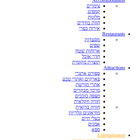
Accommodation
צימרים
קמפינג
מלונות
חוות בודדים
אירוח כפרי
Restaurants
מסעדות
שפים
ארוחות שטח
חדר אוכל
תוצרת מקומית
Attractions
ספורט אתגרי
פארקים ואתרי טבע
אתרי מורשת
מרכזי מבקרים
מצפה כוכבים
חוויה חקלאית
חוויה בדואית
מוזיאונים וגלריות
בעלי חיים
אמנים
ספא
Entertainment