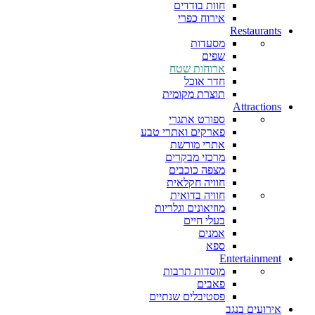
חוות בודדים
אירוח כפרי
Restaurants
מסעדות
שפים
ארוחות שטח
חדר אוכל
תוצרת מקומית
Attractions
ספורט אתגרי
פארקים ואתרי טבע
אתרי מורשת
מרכזי מבקרים
מצפה כוכבים
חוויה חקלאית
חוויה בדואית
מוזיאונים וגלריות
בעלי חיים
אמנים
ספא
Entertainment
מוסדות תרבות
פאבים
פסטיבלים שנתיים
אירועים בנגב