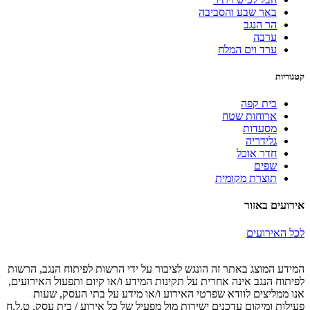
באר שבע והסביבה
הר הנגב
ערבה
ערד וים המלח
קטגוריות
בית קפה
ארוחות שטח
מסעדות
גלידריה
חדר אוכל
שפים
תוצרת מקומית
אירועים באזור
לכל האירועים
המידע המוצג באתר זה הונגש לציבור על ידי הרשות לפיתוח הנגב, הרשות
לפיתוח הנגב אינה אחרית על תקינות המידע ו/או קיום ותפעול האירועים,
אנו ממליצים לוודא שפרטי האירוע ו/או מידע על בתי העסק, שעות
פעילות ומיקום עדכנים ישירות מול מפעיל של כל אירוע / בית עסק. ט.ל.ח