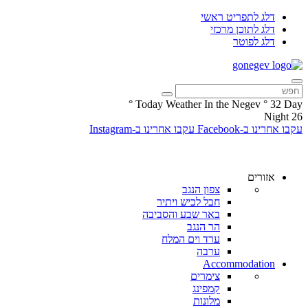
דלג לתפריט ראשי
דלג לתוכן מרכזי
דלג לפוטר
°
Today Weather In the Negev
°
32
Day
Night
26
עקבו אחרינו ב-Facebook
עקבו אחרינו ב-Instagram
אזורים
צפון הנגב
חבל לכיש ויתיר
באר שבע והסביבה
הר הנגב
ערד וים המלח
ערבה
Accommodation
צימרים
קמפינג
מלונות