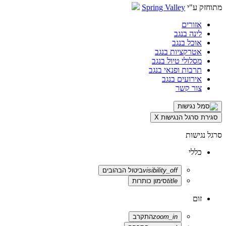
מתוחזק ע"י
Spring Valley
אזורים
לינה בנגב
אוכל בנגב
אטרקציות בנגב
מסלולי טיול בנגב
תרבות ופנאי בנגב
אירועים בנגב
צור קשר
סגירת סרגל הנגישות
X
סרגל נגישות
כללי
visibility_off
ביטול הבהובים
title
סימון כותרות
זום
zoom_in
התקרב