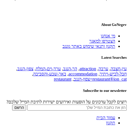
About GoNegev
מי אנחנו
הצטרפו למאגר
תקנון ותנאי שימוש באתר גונגב
Latest Searches
עין-חצבה
,
ערבה
,
attraction
,
הר-הנגב
,
ערד-וים-המלח
,
צפון-הנגב
,
חבל-לכיש-ויתיר
,
accommodation
,
באר-שבע-והסביבה
,
restaurant®ion_cat=צפון-הנגב
,
restaurant
Subscribe to our newsletter
רוצים לקבל עדכונים על הופעות ואירועים ישירות לתיבת המייל שלכם?
עמוד הבית
תקנון