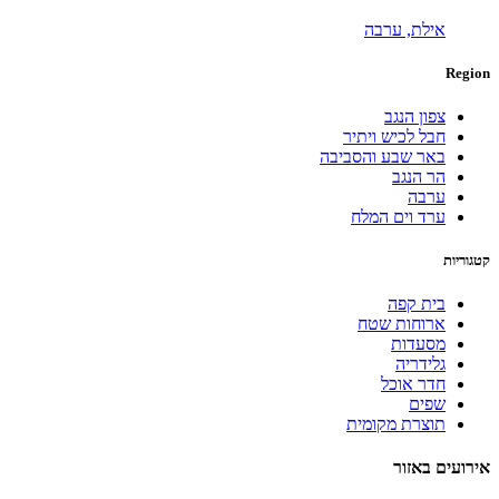
אילת,
ערבה
Region
צפון הנגב
חבל לכיש ויתיר
באר שבע והסביבה
הר הנגב
ערבה
ערד וים המלח
קטגוריות
בית קפה
ארוחות שטח
מסעדות
גלידריה
חדר אוכל
שפים
תוצרת מקומית
אירועים באזור