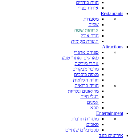
חוות בודדים
אירוח כפרי
Restaurants
מסעדות
שפים
ארוחות שטח
חדר אוכל
תוצרת מקומית
Attractions
ספורט אתגרי
פארקים ואתרי טבע
אתרי מורשת
מרכזי מבקרים
מצפה כוכבים
חוויה חקלאית
חוויה בדואית
מוזיאונים וגלריות
בעלי חיים
אמנים
ספא
Entertainment
מוסדות תרבות
פאבים
פסטיבלים שנתיים
אירועים בנגב