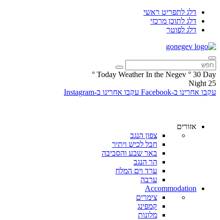
דלג לתפריט ראשי
דלג לתוכן מרכזי
דלג לפוטר
°
Today Weather In the Negev
°
30
Day
Night
25
עקבו אחרינו ב-Facebook
עקבו אחרינו ב-Instagram
אזורים
צפון הנגב
חבל לכיש ויתיר
באר שבע והסביבה
הר הנגב
ערד וים המלח
ערבה
Accommodation
צימרים
קמפינג
מלונות