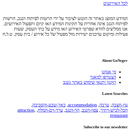
לכל האירועים
המידע המוצג באתר זה הונגש לציבור על ידי הרשות לפיתוח הנגב, הרשות
לפיתוח הנגב אינה אחרית על תקינות המידע ו/או קיום ותפעול האירועים,
אנו ממליצים לוודא שפרטי האירוע ו/או מידע על בתי העסק, שעות
פעילות ומיקום עדכנים ישירות מול מפעיל של כל אירוע / בית עסק. ט.ל.ח
About GoNegev
מי אנחנו
הצטרפו למאגר
תקנון ותנאי שימוש באתר גונגב
Latest Searches
עין-חצבה
,
ערבה
,
accommodation
,
באר-שבע-והסביבה
,
חבל-לכיש-ויתיר
,
צפון-הנגב
,
הר-הנגב
,
ערד-וים-המלח
,
,
attraction
restaurant
Subscribe to our newsletter