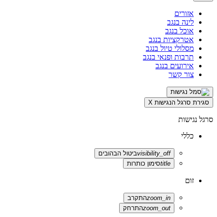
אזורים
לינה בנגב
אוכל בנגב
אטרקציות בנגב
מסלולי טיול בנגב
תרבות ופנאי בנגב
אירועים בנגב
צור קשר
סגירת סרגל הנגישות
X
סרגל נגישות
כללי
visibility_off
ביטול הבהובים
title
סימון כותרות
זום
zoom_in
התקרב
zoom_out
התרחק