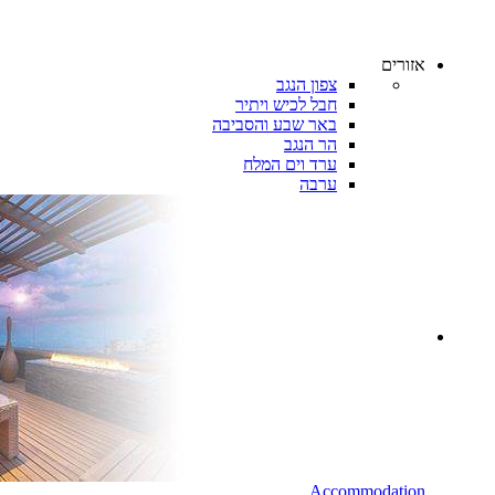
אזורים
צפון הנגב
חבל לכיש ויתיר
באר שבע והסביבה
הר הנגב
ערד וים המלח
ערבה
Accommodation