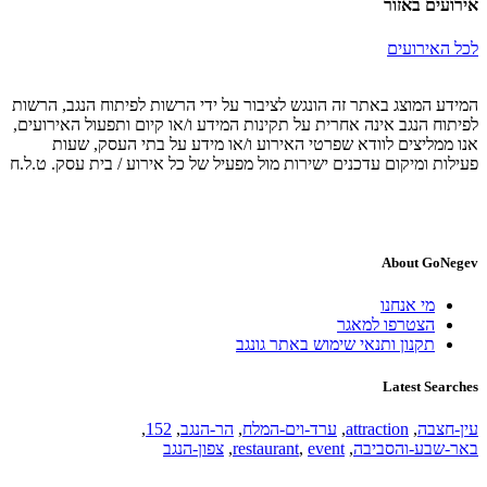
אירועים באזור
לכל האירועים
המידע המוצג באתר זה הונגש לציבור על ידי הרשות לפיתוח הנגב, הרשות
לפיתוח הנגב אינה אחרית על תקינות המידע ו/או קיום ותפעול האירועים,
אנו ממליצים לוודא שפרטי האירוע ו/או מידע על בתי העסק, שעות
פעילות ומיקום עדכנים ישירות מול מפעיל של כל אירוע / בית עסק. ט.ל.ח
About GoNegev
מי אנחנו
הצטרפו למאגר
תקנון ותנאי שימוש באתר גונגב
Latest Searches
עין-חצבה
,
attraction
,
ערד-וים-המלח
,
הר-הנגב
,
152
,
באר-שבע-והסביבה
,
event
,
restaurant
,
צפון-הנגב