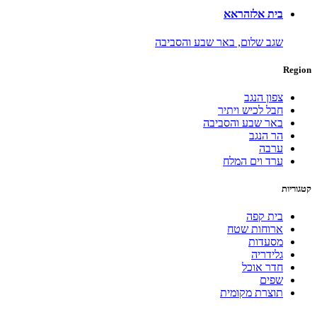
בית אלזהראא
שגב שלום,
באר שבע והסביבה
Region
צפון הנגב
חבל לכיש ויתיר
באר שבע והסביבה
הר הנגב
ערבה
ערד וים המלח
קטגוריות
בית קפה
ארוחות שטח
מסעדות
גלידריה
חדר אוכל
שפים
תוצרת מקומית