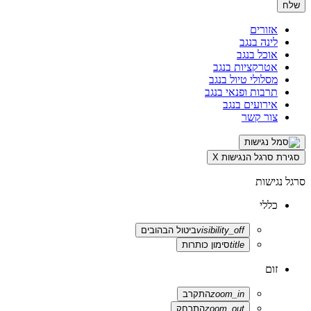
אזורים
לינה בנגב
אוכל בנגב
אטרקציות בנגב
מסלולי טיול בנגב
תרבות ופנאי בנגב
אירועים בנגב
צור קשר
סגירת סרגל הנגישות
X
סרגל נגישות
כללי
visibility_off
ביטול הבהובים
title
סימון כותרות
זום
zoom_in
התקרב
zoom_out
התרחק