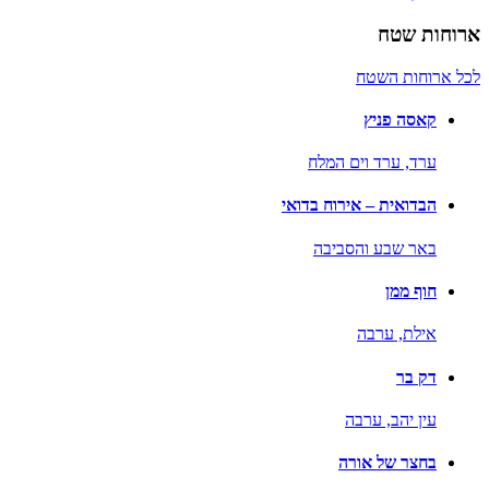
ארוחות שטח
לכל ארוחות השטח
קאסה פניץ
ערד,
ערד וים המלח
הבדואית – אירוח בדואי
באר שבע והסביבה
חוף ממן
אילת,
ערבה
דק בר
עין יהב,
ערבה
בחצר של אורה