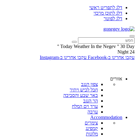
דלג לתפריט ראשי
דלג לתוכן מרכזי
דלג לפוטר
°
Today Weather In the Negev
°
30
Day
Night
24
עקבו אחרינו ב-Facebook
עקבו אחרינו ב-Instagram
אזורים
צפון הנגב
חבל לכיש ויתיר
באר שבע והסביבה
הר הנגב
ערד וים המלח
ערבה
Accommodation
צימרים
קמפינג
מלונות