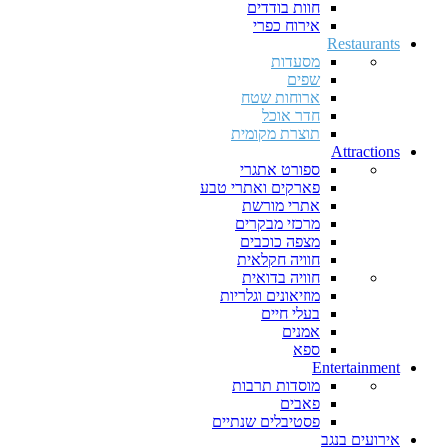
חוות בודדים
אירוח כפרי
Restaurants
מסעדות
שפים
ארוחות שטח
חדר אוכל
תוצרת מקומית
Attractions
ספורט אתגרי
פארקים ואתרי טבע
אתרי מורשת
מרכזי מבקרים
מצפה כוכבים
חוויה חקלאית
חוויה בדואית
מוזיאונים וגלריות
בעלי חיים
אמנים
ספא
Entertainment
מוסדות תרבות
פאבים
פסטיבלים שנתיים
אירועים בנגב