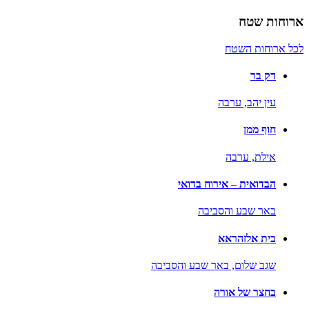
ארוחות שטח
לכל ארוחות השטח
דק בר
עין יהב,
ערבה
חוף ממן
אילת,
ערבה
הבדואית – אירוח בדואי
באר שבע והסביבה
בית אלזהראא
שגב שלום,
באר שבע והסביבה
בחצר של אורה