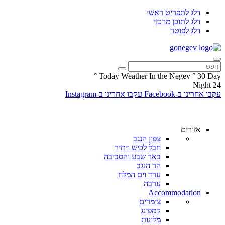
דלג לתפריט ראשי
דלג לתוכן מרכזי
דלג לפוטר
°
Today Weather In the Negev
°
30
Day
Night
24
עקבו אחרינו ב-Facebook
עקבו אחרינו ב-Instagram
אזורים
צפון הנגב
חבל לכיש ויתיר
באר שבע והסביבה
הר הנגב
ערד וים המלח
ערבה
Accommodation
צימרים
קמפינג
מלונות