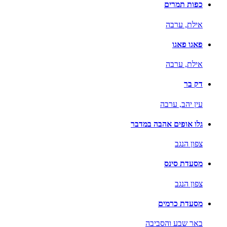
כפות תמרים
אילת,
ערבה
פאגו פאגו
אילת,
ערבה
דק בר
עין יהב,
ערבה
גלו אופים אהבה במדבר
צפון הנגב
מסעדת סינס
צפון הנגב
מסעדת כרמים
באר שבע והסביבה