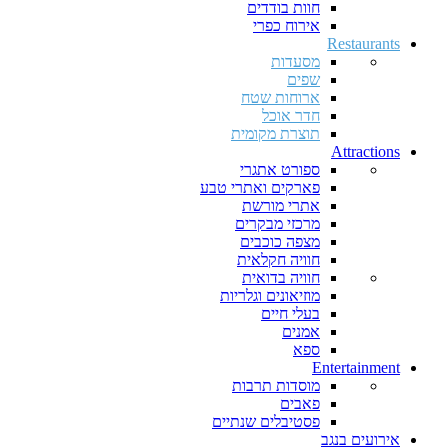
חוות בודדים
אירוח כפרי
Restaurants
מסעדות
שפים
ארוחות שטח
חדר אוכל
תוצרת מקומית
Attractions
ספורט אתגרי
פארקים ואתרי טבע
אתרי מורשת
מרכזי מבקרים
מצפה כוכבים
חוויה חקלאית
חוויה בדואית
מוזיאונים וגלריות
בעלי חיים
אמנים
ספא
Entertainment
מוסדות תרבות
פאבים
פסטיבלים שנתיים
אירועים בנגב