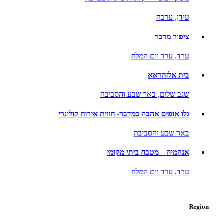
עידן,
ערבה
ציפור מדבר
ערד,
ערד וים המלח
בית אלזהראא
שגב שלום,
באר שבע והסביבה
גלו אופים אהבה במדבר- חווית אירוח קולינרי
באר שבע והסביבה
אנהמיה – מטבח ביתי מקומי
ערד,
ערד וים המלח
Region