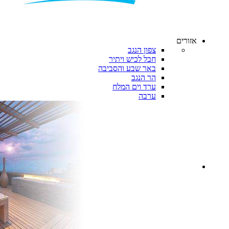
אזורים
צפון הנגב
חבל לכיש ויתיר
באר שבע והסביבה
הר הנגב
ערד וים המלח
ערבה