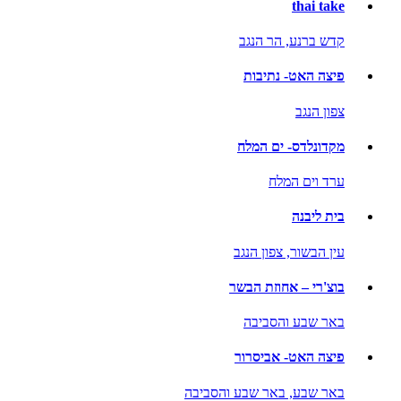
thai take
קדש ברנע,
הר הנגב
פיצה האט- נתיבות
צפון הנגב
מקדונלדס- ים המלח
ערד וים המלח
בית ליבנה
עין הבשור,
צפון הנגב
בוצ'רי – אחוזת הבשר
באר שבע והסביבה
פיצה האט- אביסרור
באר שבע,
באר שבע והסביבה