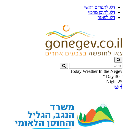
דלג לתפריט ראשי
דלג לתוכן מרכזי
דלג לפוטר
Today Weather In the Negev
°
Day
30
°
Night
25
עקבו
עקבו
אחרינו
אחרינו
ב-
ב-
Instagram
Facebook