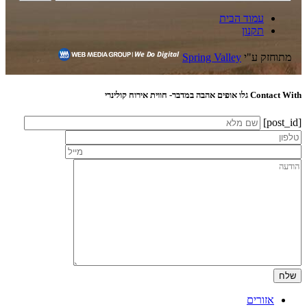
עמוד הבית
תקנון
מתוחזק ע"י
Spring Valley
Contact With גלו אופים אהבה במדבר- חווית אירוח קולינרי
[post_id]
אזורים