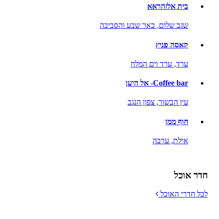
בית אלזהראא
שגב שלום,
באר שבע והסביבה
קאסה פניץ
ערד,
ערד וים המלח
Coffee bar- אל היען
עין הבשור,
צפון הנגב
חוף ממן
אילת,
ערבה
חדר אוכל
לכל חדרי האוכל