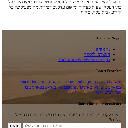
ותפעול האירועים, אנו ממליצים לוודא שפרטי האירוע ו/או מידע על
בתי העסק, שעות פעילות ומיקום עדכנים ישירות מול מפעיל של כל
אירוע / בית עסק. ט.ל.ח
About GoNegev
מי אנחנו
הצטרפו למאגר
תקנון ותנאי שימוש באתר גונגב
Latest Searches
עין-חצבה
,
ערבה
,
accommodation
,
הר-הנגב
,
entertainment
,
צפון-הנגב
,
ערד-וים-המלח
,
restaurant
,
באר-שבע-והסביבה
,
חבל-לכיש-ויתיר
Subscribe to our newsletter
רוצים לקבל עדכונים על הופעות ואירועים ישירות לתיבת המייל
שלכם?