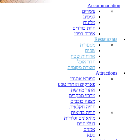
Accommodation
צימרים
קמפינג
מלונות
חוות בודדים
אירוח כפרי
Restaurants
מסעדות
שפים
ארוחות שטח
חדר אוכל
תוצרת מקומית
Attractions
ספורט אתגרי
פארקים ואתרי טבע
אתרי מורשת
מרכזי מבקרים
מצפה כוכבים
חוויה חקלאית
חוויה בדואית
מוזיאונים וגלריות
בעלי חיים
אמנים
ספא