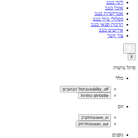
לינה בנגב
אוכל בנגב
אטרקציות בנגב
מסלולי טיול בנגב
תרבות ופנאי בנגב
אירועים בנגב
צור קשר
סגירת
X
סרגל
הנגישות
סרגל נגישות
כללי
visibility_off
ביטול הבהובים
title
סימון כותרות
זום
zoom_in
התקרב
zoom_out
התרחק
גופנים