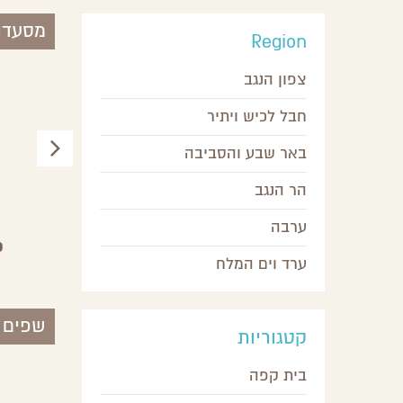
מסעדו
Region
צפון הנגב
חבל לכיש ויתיר
באר שבע והסביבה
הר הנגב
ערבה
מסעדת צוקים
פ
ערד וים המלח
מצפה רמון,
הר הנגב
שפים
קטגוריות
בית קפה