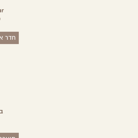
חוף ממן
bar
אילת,
ערבה
ע
חדר א
ב