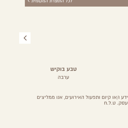
לכל התוצרת המקומית
טבע בוקיש
אנהמ
ערבה
ע ו/או קיום ותפעול האירועים, אנו ממליצים
עסק. ט.ל.ח