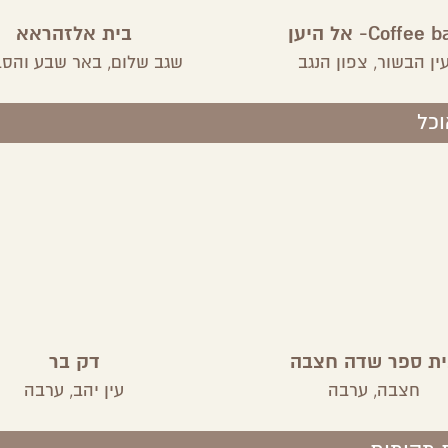
Coffee - אל היען
בית אלזהראא
ין הבשור,
צפון הנגב
שגב שלום,
באר שבע והסב
וכל
ית ספר שדה חצבה
דק בר
חצבה,
ערבה
עין יהב,
ערבה