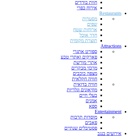
חוות בודדים
אירוח כפרי
Restaurants
מסעדות
שפים
ארוחות שטח
חדר אוכל
תוצרת מקומית
Attractions
ספורט אתגרי
פארקים ואתרי טבע
אתרי מורשת
מרכזי מבקרים
מצפה כוכבים
חוויה חקלאית
חוויה בדואית
מוזיאונים וגלריות
בעלי חיים
אמנים
ספא
Entertainment
מוסדות תרבות
פאבים
פסטיבלים שנתיים
אירועים בנגב