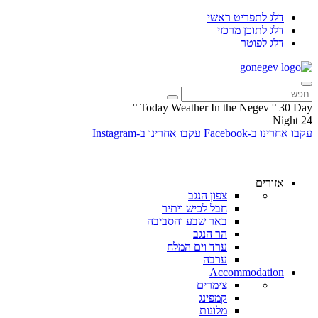
דלג לתפריט ראשי
דלג לתוכן מרכזי
דלג לפוטר
°
Today Weather In the Negev
°
30
Day
Night
24
עקבו אחרינו ב-Facebook
עקבו אחרינו ב-Instagram
אזורים
צפון הנגב
חבל לכיש ויתיר
באר שבע והסביבה
הר הנגב
ערד וים המלח
ערבה
Accommodation
צימרים
קמפינג
מלונות