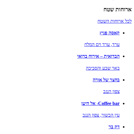
ארוחות שטח
לכל ארוחות השטח
קאסה פניץ
ערד,
ערד וים המלח
הבדואית – אירוח בדואי
באר שבע והסביבה
בחצר של אורה
צפון הנגב
Coffee bar- אל היען
עין הבשור,
צפון הנגב
דק בר