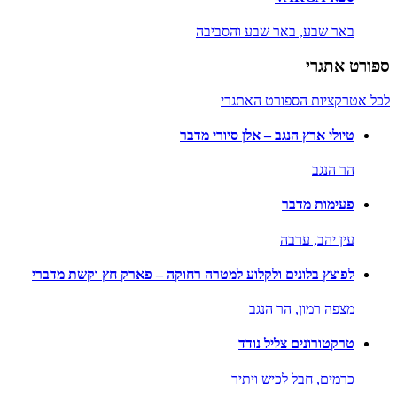
באר שבע,
באר שבע והסביבה
ספורט אתגרי
לכל אטרקציות הספורט האתגרי
טיולי ארץ הנגב – אלן סיורי מדבר
הר הנגב
פעימות מדבר
עין יהב,
ערבה
לפוצץ בלונים ולקלוע למטרה רחוקה – פארק חץ וקשת מדברי
מצפה רמון,
הר הנגב
טרקטורונים צליל נודד
כרמים,
חבל לכיש ויתיר