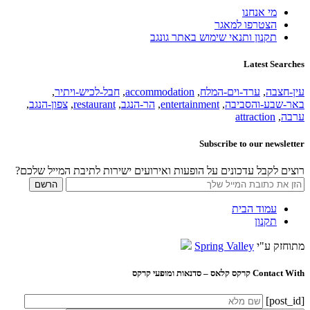
מי אנחנו
הצטרפו למאגר
תקנון ותנאי שימוש באתר גונגב
Latest Searches
עין-חצבה
,
ערד-וים-המלח
,
accommodation
,
חבל-לכיש-ויתיר
,
באר-שבע-והסביבה
,
entertainment
,
הר-הנגב
,
restaurant
,
צפון-הנגב
,
ערבה
,
attraction
Subscribe to our newsletter
רוצים לקבל עדכונים על הופעות ואירועים ישירות לתיבת המייל שלכם?
עמוד הבית
תקנון
מתוחזק ע"י
Spring Valley
Contact With קרקס קלאס – סדנאות ומופעי קרקס
[post_id]