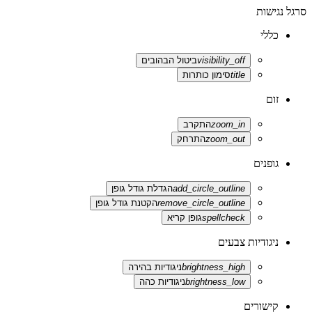
סרגל נגישות
כללי
visibility_off
ביטול הבהובים
title
סימון כותרות
זום
zoom_in
התקרב
zoom_out
התרחק
גופנים
add_circle_outline
הגדלת גודל גופן
remove_circle_outline
הקטנת גודל גופן
spellcheck
גופן קריא
ניגודיות צבעים
brightness_high
ניגודיות בהירה
brightness_low
ניגודיות כהה
קישורים