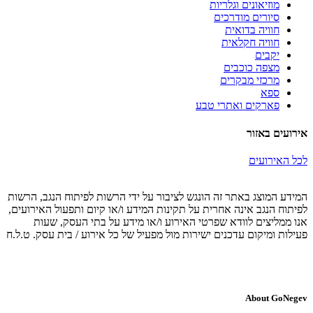
מוזיאונים וגלריות
סיורים מודרכים
חוויה בדואית
חוויה חקלאית
יקבים
מצפה כוכבים
מרכזי מבקרים
ספא
פארקים ואתרי טבע
אירועים באזור
לכל האירועים
המידע המוצג באתר זה הונגש לציבור על ידי הרשות לפיתוח הנגב, הרשות
לפיתוח הנגב אינה אחרית על תקינות המידע ו/או קיום ותפעול האירועים,
אנו ממליצים לוודא שפרטי האירוע ו/או מידע על בתי העסק, שעות
פעילות ומיקום עדכנים ישירות מול מפעיל של כל אירוע / בית עסק. ט.ל.ח
About GoNegev