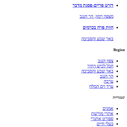
דזרט פריים-פסגת מדבר
מצפה רמון,
הר הנגב
חוות פרח בכרמים
באר שבע והסביבה
Region
צפון הנגב
חבל לכיש ויתיר
באר שבע והסביבה
הר הנגב
ערבה
ערד וים המלח
קטגוריות
אמנים
אתרי מורשת
ספורט אתגרי
בעלי חיים