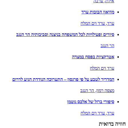
אילת,
ערבה
מוזיאון הבובות ערד
ערד,
ערד וים המלח
סיורים ופעילויות לכל המשפחה בניצנה וסביבותיה הר הנגב
הר הנגב
אטרקציות בפסח במצדה
ערד וים המלח
המדריך לטבע על פי פרגסון – התערוכה הנודדת הגיע לדרום
מצפה רמון,
הר הנגב
סיפורי ברזל של אלכס גוטמן
ערד,
ערד וים המלח
חוויה בדואית