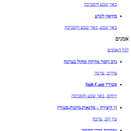
באר שבע והסביבה
מוזיאון לונדע
באר שבע,
באר שבע והסביבה
אמנים
לכל האמנים
נדב ותמר מוזיקה ומחול בערבה
צוקים,
ערבה
סטודיו Suit-Case
ירוחם,
באר שבע והסביבה
זיו היצירה – סדנאות,מתנות,סטודיו
עין יהב,
ערבה
נסתרות דרכי החומר