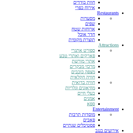
חוות בודדים
אירוח כפרי
Restaurants
מסעדות
שפים
ארוחות שטח
חדר אוכל
תוצרת מקומית
Attractions
ספורט אתגרי
פארקים ואתרי טבע
אתרי מורשת
מרכזי מבקרים
מצפה כוכבים
חוויה חקלאית
חוויה בדואית
מוזיאונים וגלריות
בעלי חיים
אמנים
ספא
Entertainment
מוסדות תרבות
פאבים
פסטיבלים שנתיים
אירועים בנגב