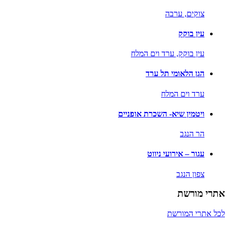
צוקים,
ערבה
עין בוקק
עין בוקק,
ערד וים המלח
הגן הלאומי תל ערד
ערד וים המלח
ויטמין שיא- השכרת אופניים
הר הנגב
עגור – אירועי ניווט
צפון הנגב
אתרי מורשת
לכל אתרי המורשת