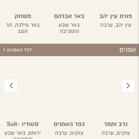
פורת עין יהב
באר אברהם
משחק
הבריחה
עין יהב,
ערבה
באר שבע
באר מילכה,
הר
המדברי
והסביבה
הנגב
הראשון
אמנים
לכל האמנים
נדב ותמר
כפר האמנים
סטודיו Suit-
מוזיקה ומחול
בצוקים
Case
צוקים,
ערבה
צוקים,
ערבה
ירוחם,
באר שבע
בערבה