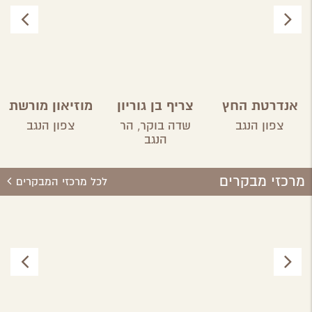
אנדרטת החץ
צריף בן גוריון
מוזיאון מורשת
השחור
צאן ברזל
צפון הנגב
שדה בוקר,
הר
צפון הנגב
הנגב
מרכזי מבקרים
לכל מרכזי המבקרים