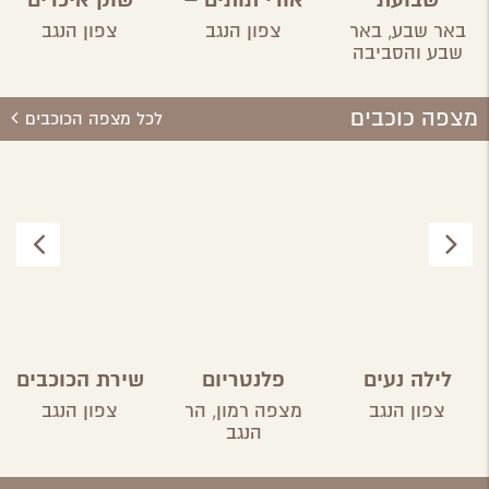
שבועת
אורי תותים –
שוק איכרים
האדמה-
קטיף עצמי
ומעצבים
באר שבע,
באר
צפון הנגב
צפון הנגב
חקלאות
של תות תלוי
שבע והסביבה
עירונית בנגב
מצפה כוכבים
לכל מצפה הכוכבים
לילה נעים
פלנטריום
שירת הכוכבים
במדבר
מצפה רמון
צפון הנגב
מצפה רמון,
הר
צפון הנגב
הנגב