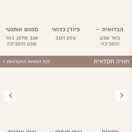
הבדואית –
פיוז'ן בדואי
מפגש אותנטי
אירוח בדואי
בסגנון מודרני
באר שבע
צפון הנגב
שגב שלום,
באר
– פאטמה אבו
והסביבה
שבע והסביבה
שריפה
חוויה חקלאית
לכל החוויות החקלאיות