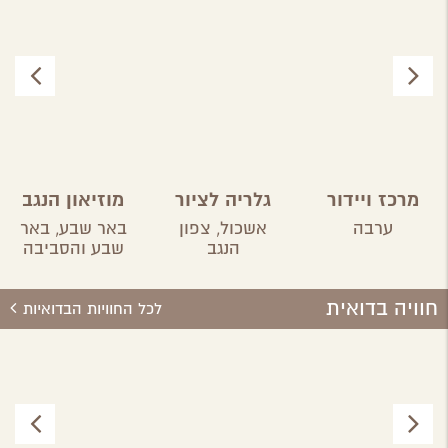
מרכז ויידור
גלריה לציור
מוזיאון הנגב
בערבה
"המכחול"
לאמנות
ערבה
אשכול,
צפון
באר שבע,
באר
הנגב
שבע והסביבה
חוויה בדואית
לכל החוויות הבדואיות