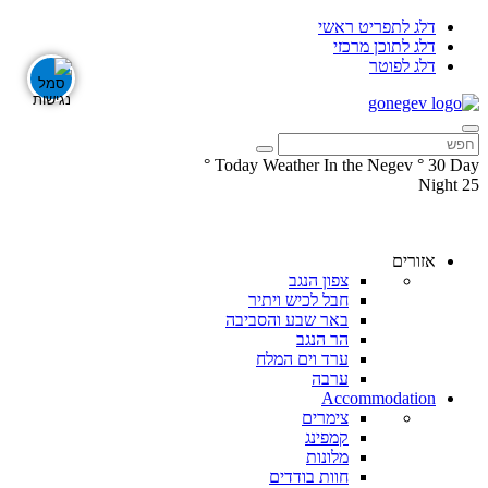
דלג לתפריט ראשי
דלג לתוכן מרכזי
דלג לפוטר
°
Today Weather In the Negev
°
30
Day
Night
25
עקבו
עקבו
אחרינו
אחרינו
ב-
ב-
אזורים
Facebook
Instagram
צפון הנגב
חבל לכיש ויתיר
באר שבע והסביבה
הר הנגב
ערד וים המלח
ערבה
Accommodation
צימרים
קמפינג
מלונות
חוות בודדים