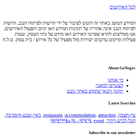
לכל האירועים
המידע המוצג באתר זה הונגש לציבור על ידי הרשות לפיתוח הנגב, הרשות
לפיתוח הנגב אינה אחרית על תקינות המידע ו/או קיום ותפעול האירועים,
אנו ממליצים לוודא שפרטי האירוע ו/או מידע על בתי העסק, שעות
פעילות ומיקום עדכנים ישירות מול מפעיל של כל אירוע / בית עסק. ט.ל.ח
About GoNegev
מי אנחנו
הצטרפו למאגר
תקנון ותנאי שימוש באתר גונגב
Latest Searches
עין-חצבה
,
attraction
,
accommodation
,
restaurant
,
באר-שבע-והסביבה
,
חבל-לכיש-ויתיר
,
event
,
ЧўЧ™Чџ-Ч—Ч¦Ч‘Ч
Subscribe to our newsletter