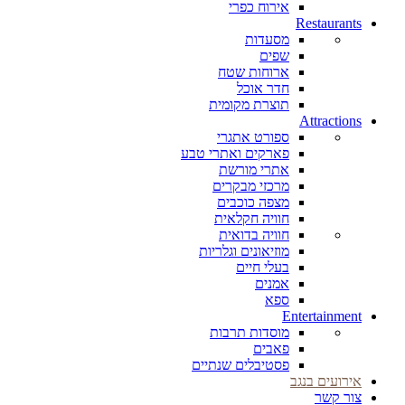
אירוח כפרי
Restaurants
מסעדות
שפים
ארוחות שטח
חדר אוכל
תוצרת מקומית
Attractions
ספורט אתגרי
פארקים ואתרי טבע
אתרי מורשת
מרכזי מבקרים
מצפה כוכבים
חוויה חקלאית
חוויה בדואית
מוזיאונים וגלריות
בעלי חיים
אמנים
ספא
Entertainment
מוסדות תרבות
פאבים
פסטיבלים שנתיים
אירועים בנגב
צור קשר