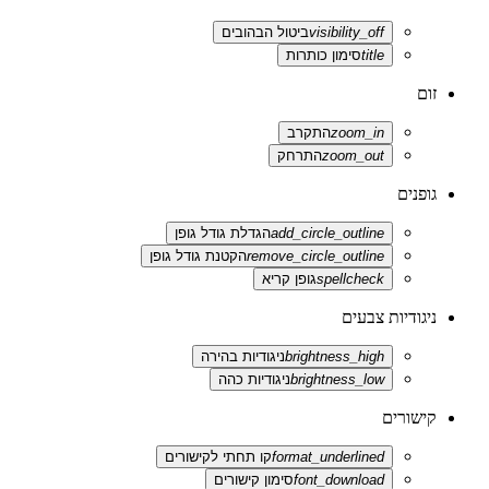
visibility_off
ביטול הבהובים
title
סימון כותרות
זום
zoom_in
התקרב
zoom_out
התרחק
גופנים
add_circle_outline
הגדלת גודל גופן
remove_circle_outline
הקטנת גודל גופן
spellcheck
גופן קריא
ניגודיות צבעים
brightness_high
ניגודיות בהירה
brightness_low
ניגודיות כהה
קישורים
format_underlined
קו תחתי לקישורים
font_download
סימון קישורים