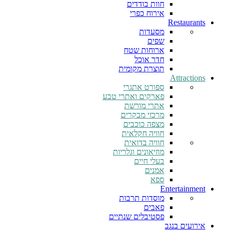
חוות בודדים
אירוח כפרי
Restaurants
מסעדות
שפים
ארוחות שטח
חדר אוכל
תוצרת מקומית
Attractions
ספורט אתגרי
פארקים ואתרי טבע
אתרי מורשת
מרכזי מבקרים
מצפה כוכבים
חוויה חקלאית
חוויה בדואית
מוזיאונים וגלריות
בעלי חיים
אמנים
ספא
Entertainment
מוסדות תרבות
פאבים
פסטיבלים שנתיים
אירועים בנגב