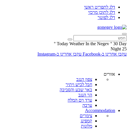
דלג לתפריט ראשי
דלג לתוכן מרכזי
דלג לפוטר
°
Today Weather In the Negev
°
30
Day
Night
25
עקבו אחרינו ב-Facebook
עקבו אחרינו ב-Instagram
אזורים
צפון הנגב
חבל לכיש ויתיר
באר שבע והסביבה
הר הנגב
ערד וים המלח
ערבה
Accommodation
צימרים
קמפינג
מלונות