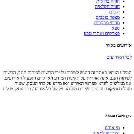
חוויה בדואית
חוויה חקלאית
יקבים
מצפה כוכבים
מרכזי מבקרים
ספא
פארקים ואתרי טבע
אירועים באזור
לכל האירועים
המידע המוצג באתר זה הונגש לציבור על ידי הרשות לפיתוח הנגב, הרשות
לפיתוח הנגב אינה אחרית על תקינות המידע ו/או קיום ותפעול האירועים,
אנו ממליצים לוודא שפרטי האירוע ו/או מידע על בתי העסק, שעות
פעילות ומיקום עדכנים ישירות מול מפעיל של כל אירוע / בית עסק. ט.ל.ח
About GoNegev
מי אנחנו
הצטרפו למאגר