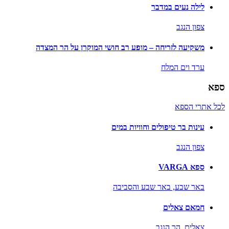
לילה נעים במדבר
צפון הנגב
משקיעה לזריחה – מופע רב חושי המוקרן על הר המצדה
ערד וים המלח
ספא
לכל אתרי הספא
עינות בר טיפולים וחוויות במים
צפון הנגב
ספא VARGA
באר שבע,
באר שבע והסביבה
חמאם צאלים
צאלים,
הר הנגב