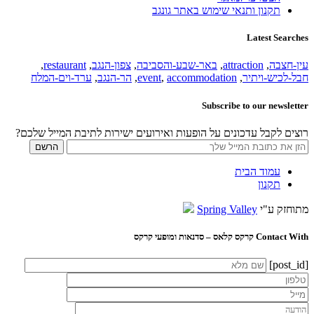
תקנון ותנאי שימוש באתר גונגב
Latest Searches
עין-חצבה
,
attraction
,
באר-שבע-והסביבה
,
צפון-הנגב
,
restaurant
,
חבל-לכיש-ויתיר
,
accommodation
,
event
,
הר-הנגב
,
ערד-וים-המלח
Subscribe to our newsletter
רוצים לקבל עדכונים על הופעות ואירועים ישירות לתיבת המייל שלכם?
עמוד הבית
תקנון
מתוחזק ע"י
Spring Valley
Contact With קרקס קלאס – סדנאות ומופעי קרקס
[post_id]