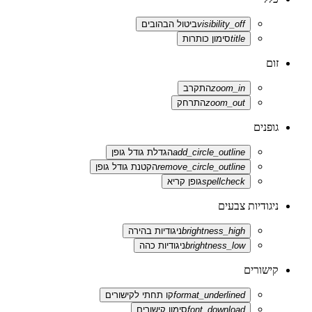
visibility_off
ביטול הבהובים
title
סימון כותרות
זום
zoom_in
התקרב
zoom_out
התרחק
גופנים
add_circle_outline
הגדלת גודל גופן
remove_circle_outline
הקטנת גודל גופן
spellcheck
גופן קריא
ניגודיות צבעים
brightness_high
ניגודיות בהירה
brightness_low
ניגודיות כהה
קישורים
format_underlined
קו תחתי לקישורים
font_download
סימון קישורים