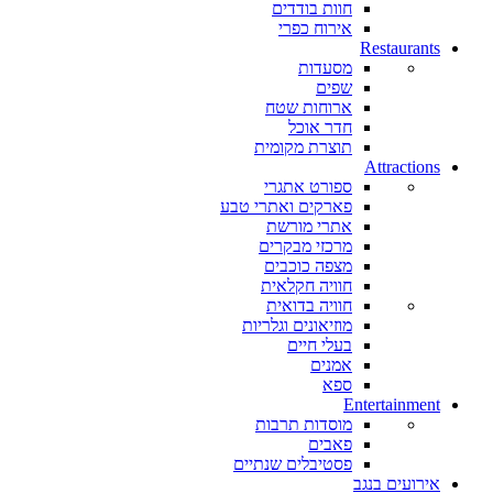
חוות בודדים
אירוח כפרי
Restaurants
מסעדות
שפים
ארוחות שטח
חדר אוכל
תוצרת מקומית
Attractions
ספורט אתגרי
פארקים ואתרי טבע
אתרי מורשת
מרכזי מבקרים
מצפה כוכבים
חוויה חקלאית
חוויה בדואית
מוזיאונים וגלריות
בעלי חיים
אמנים
ספא
Entertainment
מוסדות תרבות
פאבים
פסטיבלים שנתיים
אירועים בנגב