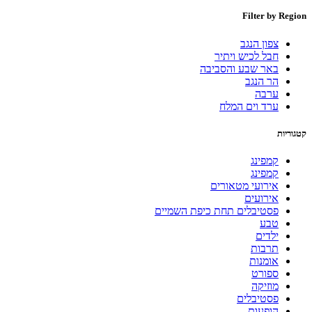
Filter by Region
צפון הנגב
חבל לכיש ויתיר
באר שבע והסביבה
הר הנגב
ערבה
ערד וים המלח
קטגוריות
קמפינג
קמפינג
אירועי מטאורים
אירועים
פסטיבלים תחת כיפת השמיים
טבע
ילדים
תרבות
אומנות
ספורט
מוזיקה
פסטיבלים
הופעות