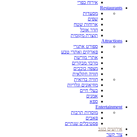
אירוח כפרי
Restaurants
מסעדות
שפים
ארוחות שטח
חדר אוכל
תוצרת מקומית
Attractions
ספורט אתגרי
פארקים ואתרי טבע
אתרי מורשת
מרכזי מבקרים
מצפה כוכבים
חוויה חקלאית
חוויה בדואית
מוזיאונים וגלריות
בעלי חיים
אמנים
ספא
Entertainment
מוסדות תרבות
פאבים
פסטיבלים שנתיים
אירועים בנגב
צור קשר