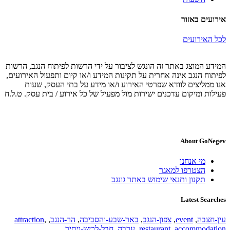
אירועים באזור
לכל האירועים
המידע המוצג באתר זה הונגש לציבור על ידי הרשות לפיתוח הנגב, הרשות
לפיתוח הנגב אינה אחרית על תקינות המידע ו/או קיום ותפעול האירועים,
אנו ממליצים לוודא שפרטי האירוע ו/או מידע על בתי העסק, שעות
פעילות ומיקום עדכנים ישירות מול מפעיל של כל אירוע / בית עסק. ט.ל.ח
About GoNegev
מי אנחנו
הצטרפו למאגר
תקנון ותנאי שימוש באתר גונגב
Latest Searches
עין-חצבה
,
event
,
צפון-הנגב
,
באר-שבע-והסביבה
,
הר-הנגב
,
,
attraction
accommodation
,
restaurant
,
ערבה
,
חבל-לכיש-ויתיר