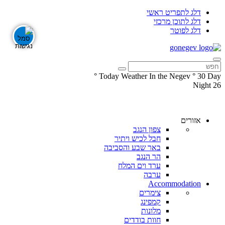
דלג לתפריט ראשי
דלג לתוכן מרכזי
דלג לפוטר
°
Today Weather In the Negev
°
30
Day
Night
26
עקבו
עקבו
אחרינו
אחרינו
ב-
ב-
אזורים
Facebook
Instagram
צפון הנגב
חבל לכיש ויתיר
באר שבע והסביבה
הר הנגב
ערד וים המלח
ערבה
Accommodation
צימרים
קמפינג
מלונות
חוות בודדים