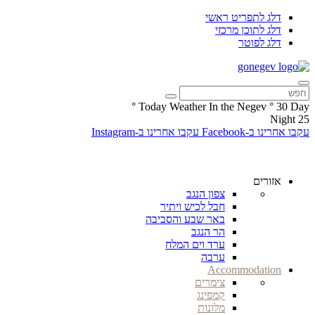
דלג לתפריט ראשי
דלג לתוכן מרכזי
דלג לפוטר
°
Today Weather In the Negev
°
30
Day
Night
25
עקבו אחרינו ב-Facebook
עקבו אחרינו ב-Instagram
אזורים
צפון הנגב
חבל לכיש ויתיר
באר שבע והסביבה
הר הנגב
ערד וים המלח
ערבה
Accommodation
צימרים
קמפינג
מלונות