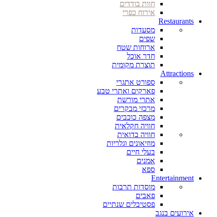
חוות בודדים
אירוח כפרי
Restaurants
מסעדות
שפים
ארוחות שטח
חדר אוכל
תוצרת מקומית
Attractions
ספורט אתגרי
פארקים ואתרי טבע
אתרי מורשת
מרכזי מבקרים
מצפה כוכבים
חוויה חקלאית
חוויה בדואית
מוזיאונים וגלריות
בעלי חיים
אמנים
ספא
Entertainment
מוסדות תרבות
פאבים
פסטיבלים שנתיים
אירועים בנגב