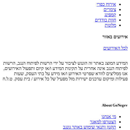
אירוח כפרי
צימרים
קמפינג
חוות בודדים
מלונות
אירועים באזור
לכל האירועים
המידע המוצג באתר זה הונגש לציבור על ידי הרשות לפיתוח הנגב, הרשות
לפיתוח הנגב אינה אחרית על תקינות המידע ו/או קיום ותפעול האירועים,
אנו ממליצים לוודא שפרטי האירוע ו/או מידע על בתי העסק, שעות
פעילות ומיקום עדכנים ישירות מול מפעיל של כל אירוע / בית עסק. ט.ל.ח
About GoNegev
מי אנחנו
הצטרפו למאגר
תקנון ותנאי שימוש באתר גונגב