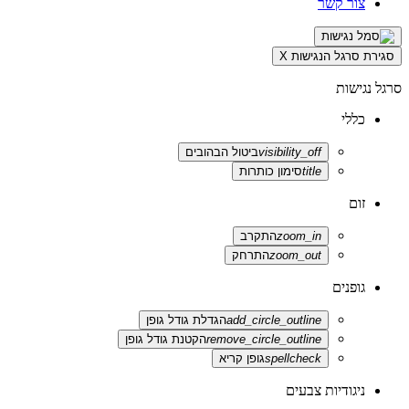
צור קשר
סגירת סרגל הנגישות
X
סרגל נגישות
כללי
visibility_off
ביטול הבהובים
title
סימון כותרות
זום
zoom_in
התקרב
zoom_out
התרחק
גופנים
add_circle_outline
הגדלת גודל גופן
remove_circle_outline
הקטנת גודל גופן
spellcheck
גופן קריא
ניגודיות צבעים