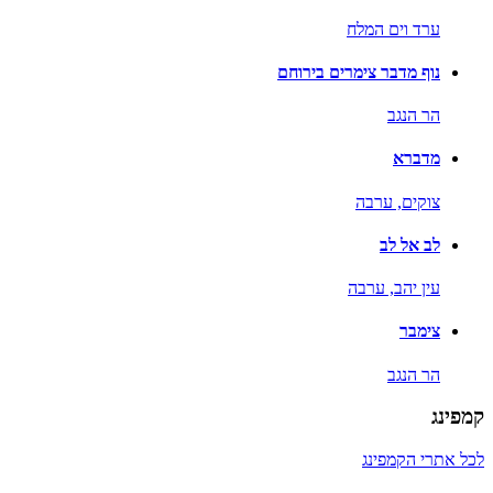
ערד וים המלח
נוף מדבר צימרים בירוחם
הר הנגב
מדברא
צוקים,
ערבה
לב אל לב
עין יהב,
ערבה
צימבר
הר הנגב
קמפינג
לכל אתרי הקמפינג