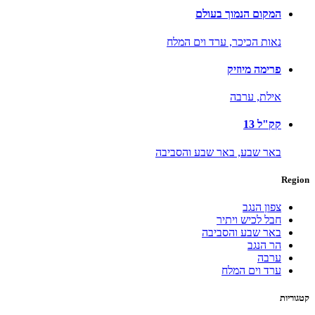
המקום הנמוך בעולם
נאות הכיכר,
ערד וים המלח
פרימה מיוזיק
אילת,
ערבה
קק"ל 13
באר שבע,
באר שבע והסביבה
Region
צפון הנגב
חבל לכיש ויתיר
באר שבע והסביבה
הר הנגב
ערבה
ערד וים המלח
קטגוריות