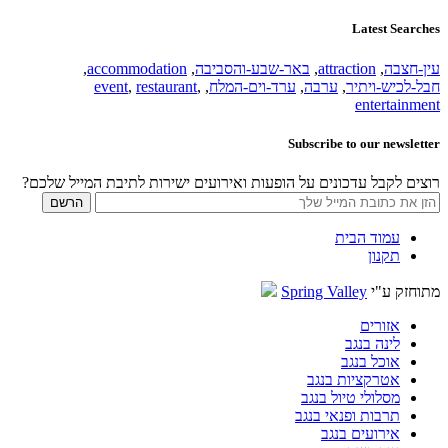
Latest Searches
עין-חצבה
,
attraction
,
באר-שבע-והסביבה
,
accommodation
,
חבל-לכיש-ויתיר
,
ערבה
,
ערד-וים-המלח
,
,
restaurant
,
event
entertainment
Subscribe to our newsletter
רוצים לקבל עדכונים על הופעות ואירועים ישירות לתיבת המייל שלכם?
עמוד הבית
תקנון
מתוחזק ע"י
Spring Valley
אזורים
לינה בנגב
אוכל בנגב
אטרקציות בנגב
מסלולי טיול בנגב
תרבות ופנאי בנגב
אירועים בנגב