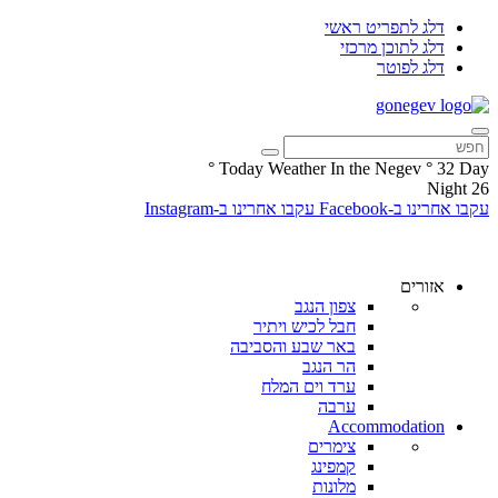
דלג לתפריט ראשי
דלג לתוכן מרכזי
דלג לפוטר
°
Today Weather In the Negev
°
32
Day
Night
26
עקבו אחרינו ב-Facebook
עקבו אחרינו ב-Instagram
אזורים
צפון הנגב
חבל לכיש ויתיר
באר שבע והסביבה
הר הנגב
ערד וים המלח
ערבה
Accommodation
צימרים
קמפינג
מלונות