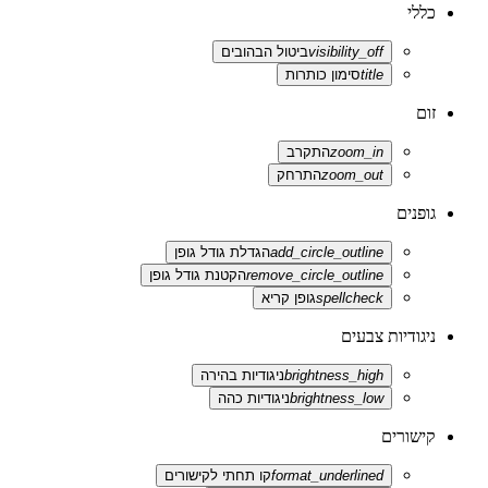
כללי
visibility_off
ביטול הבהובים
title
סימון כותרות
זום
zoom_in
התקרב
zoom_out
התרחק
גופנים
add_circle_outline
הגדלת גודל גופן
remove_circle_outline
הקטנת גודל גופן
spellcheck
גופן קריא
ניגודיות צבעים
brightness_high
ניגודיות בהירה
brightness_low
ניגודיות כהה
קישורים
format_underlined
קו תחתי לקישורים