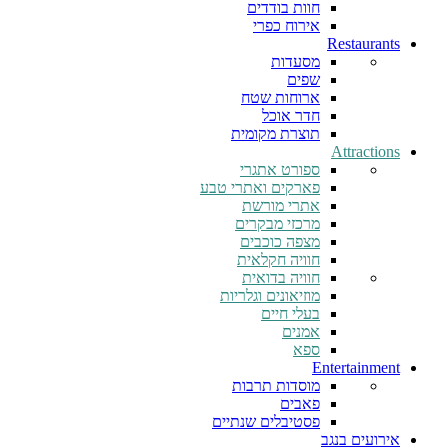
חוות בודדים
אירוח כפרי
Restaurants
מסעדות
שפים
ארוחות שטח
חדר אוכל
תוצרת מקומית
Attractions
ספורט אתגרי
פארקים ואתרי טבע
אתרי מורשת
מרכזי מבקרים
מצפה כוכבים
חוויה חקלאית
חוויה בדואית
מוזיאונים וגלריות
בעלי חיים
אמנים
ספא
Entertainment
מוסדות תרבות
פאבים
פסטיבלים שנתיים
אירועים בנגב