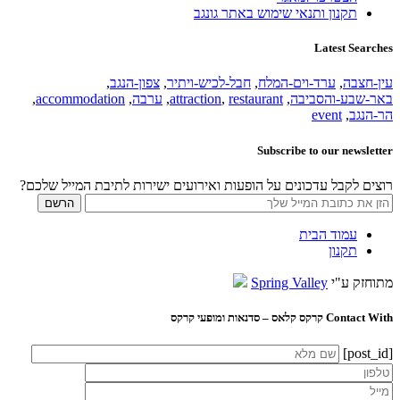
תקנון ותנאי שימוש באתר גונגב
Latest Searches
עין-חצבה
,
ערד-וים-המלח
,
חבל-לכיש-ויתיר
,
צפון-הנגב
,
באר-שבע-והסביבה
,
restaurant
,
attraction
,
ערבה
,
accommodation
,
הר-הנגב
,
event
Subscribe to our newsletter
רוצים לקבל עדכונים על הופעות ואירועים ישירות לתיבת המייל שלכם?
עמוד הבית
תקנון
מתוחזק ע"י
Spring Valley
Contact With קרקס קלאס – סדנאות ומופעי קרקס
[post_id]