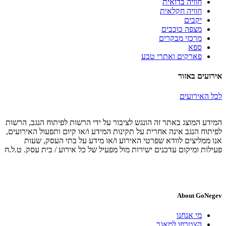
חוויה בדואית
חוויה חקלאית
יקבים
מצפה כוכבים
מרכזי מבקרים
ספא
פארקים ואתרי טבע
אירועים באזור
לכל האירועים
המידע המוצג באתר זה הונגש לציבור על ידי הרשות לפיתוח הנגב, הרשות
לפיתוח הנגב אינה אחרית על תקינות המידע ו/או קיום ותפעול האירועים,
אנו ממליצים לוודא שפרטי האירוע ו/או מידע על בתי העסק, שעות
פעילות ומיקום עדכנים ישירות מול מפעיל של כל אירוע / בית עסק. ט.ל.ח
About GoNegev
מי אנחנו
הצטרפו למאגר